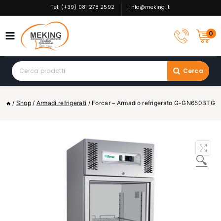
Skip
Tel: (+39) 081 278 2592
info@meking.it
to
content
0
Search
Cerca
for:
/
Shop
/
Armadi refrigerati
/
Forcar – Armadio refrigerato G-GN650BTG
🔍