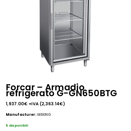
Forcar – Armadio
refrigerato G-GN650BTG
1,937.00
€
+IVA (
2,363.14
€
)
Manufacturer:
MEKING
5 disponibili