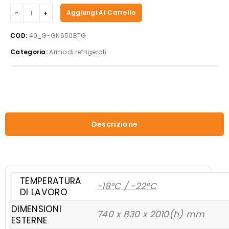
Forcar
Aggiungi Al Carrello
-
Armadio
COD:
49_G-GN650BTG
refrigerato
Categoria:
Armadi refrigerati
G-
GN650BTG
quantità
Descrizione
TEMPERATURA
-18°C / -22°C
DI LAVORO
DIMENSIONI
740 x 830 x 2010(h) mm
ESTERNE