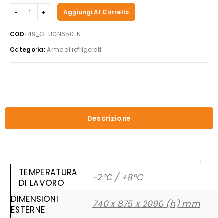
Forcar
Aggiungi Al Carrello
-
Armadiop
COD:
49_G-UGN650TN
refrigerato
Categoria:
Armadi refrigerati
G-
UGN650TN
quantità
Descrizione
TEMPERATURA
-2°C / +8°C
DI LAVORO
DIMENSIONI
740 x 875 x 2090 (h) mm
ESTERNE