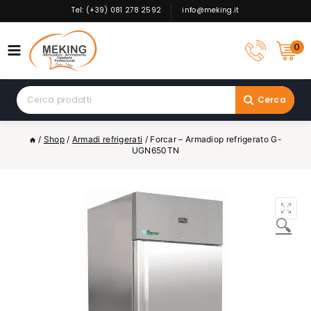
Skip
Tel: (+39) 081 278 2592
info@meking.it
to
content
0
Search
Cerca
for:
/
Shop
/
Armadi refrigerati
/
Forcar – Armadiop refrigerato G-
UGN650TN
🔍