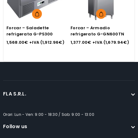
Forcar – Saladette
Forcar – Armadio
B
refrigerata G-PS300
refrigerato G-GN600TN
p
A
1,568.00
€
+IVA (
1,912.96
€
)
1,377.00
€
+IVA (
1,679.94
€
)
8
FLA S.R.L.
Orari: Lun - Ven: 9:00 - 18:30 / Sab: 9:00 - 13:00
Follow us