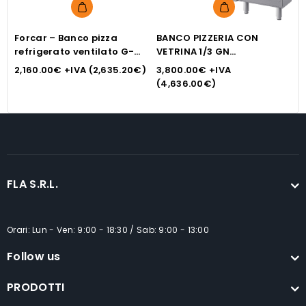
Forcar – Banco pizza
BANCO PIZZERIA CON
F
refrigerato ventilato G-
VETRINA 1/3 GN
r
PZ2610TN
PREDISPOSTA PER GRUPPO
P
2,160.00
€
+IVA (
2,635.20
€
)
3,800.00
€
+IVA
1
REMOTO TPS.27-14 INOX
(
4,636.00
€
)
BIM
FLA S.R.L.
Orari: Lun - Ven: 9:00 - 18:30 / Sab: 9:00 - 13:00
Follow us
PRODOTTI