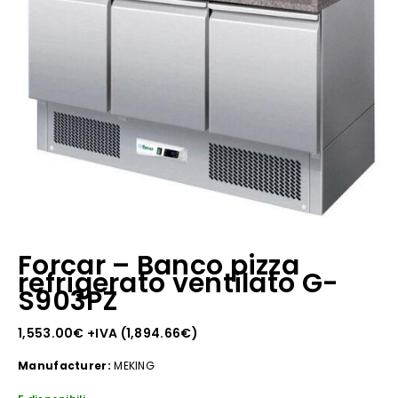
Forcar – Banco pizza
refrigerato ventilato G-
S903PZ
1,553.00
€
+IVA (
1,894.66
€
)
Manufacturer:
MEKING