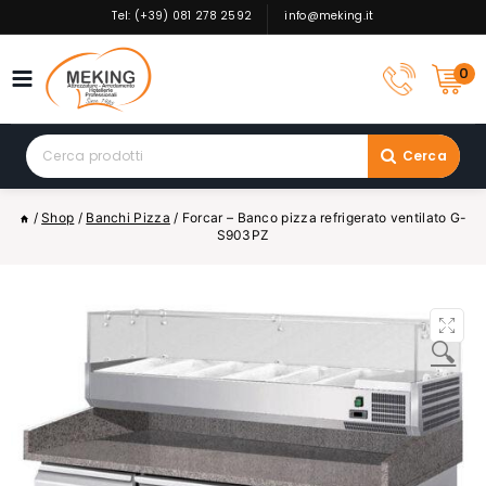
Skip
Tel: (+39) 081 278 2592
info@meking.it
to
content
0
Search
Cerca
for:
/
Shop
/
Banchi Pizza
/
Forcar – Banco pizza refrigerato ventilato G-
S903PZ
🔍