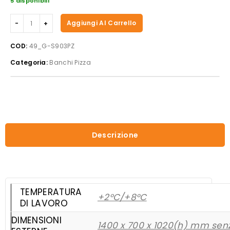
5 disponibili
Forcar
Aggiungi Al Carrello
-
Banco
COD:
49_G-S903PZ
pizza
Categoria:
Banchi Pizza
refrigerato
ventilato
G-
S903PZ
quantità
Descrizione
TEMPERATURA
+2°C/+8°C
DI LAVORO
DIMENSIONI
1400 x 700 x 1020(h) mm senz