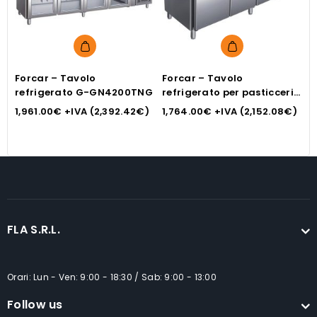
Forcar – Tavolo
Forcar – Tavolo
F
refrigerato G-GN4200TNG
refrigerato per pasticceria
r
G-PA3100TN
1,961.00
€
+IVA (
2,392.42
€
)
1,764.00
€
+IVA (
2,152.08
€
)
1
FLA S.R.L.
Orari: Lun - Ven: 9:00 - 18:30 / Sab: 9:00 - 13:00
Follow us