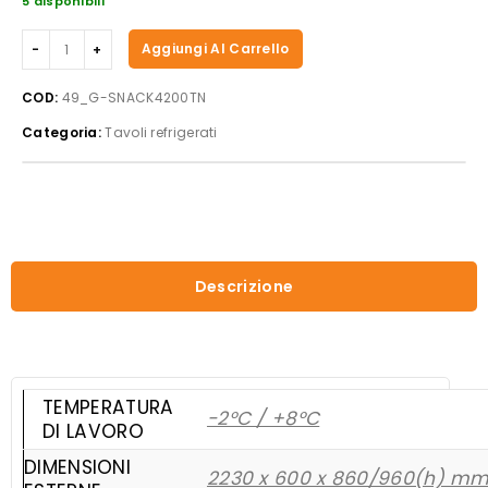
5 disponibili
Forcar
Aggiungi Al Carrello
-
Tavolo
COD:
49_G-SNACK4200TN
refrigerato
Categoria:
Tavoli refrigerati
G-
SNACK4200TN
quantità
Descrizione
TEMPERATURA
-2°C / +8°C
DI LAVORO
DIMENSIONI
2230 x 600 x 860/960(h) m