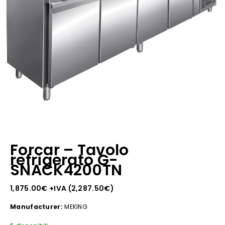
Forcar – Tavolo
refrigerato G-
SNACK4200TN
1,875.00
€
+IVA (
2,287.50
€
)
Manufacturer:
MEKING