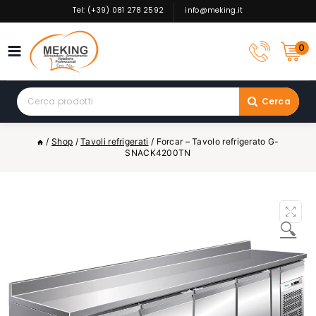
Skip
Tel: (+39) 081 278 2592
info@meking.it
to
content
0
Search
Cerca
for:
/
Shop
/
Tavoli refrigerati
/
Forcar – Tavolo refrigerato G-
SNACK4200TN
🔍