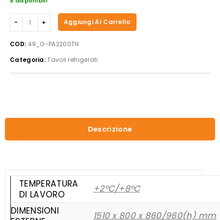
5 disponibili
Forcar
Aggiungi Al Carrello
-
Tavolo
COD:
49_G-PA2200TN
refrigerato
Categoria:
Tavoli refrigerati
per
pasticceria
G-
PA2200TN
quantità
Descrizione
TEMPERATURA
+2°C/+8°C
DI LAVORO
DIMENSIONI
1510 x 800 x 860/960(h) mm