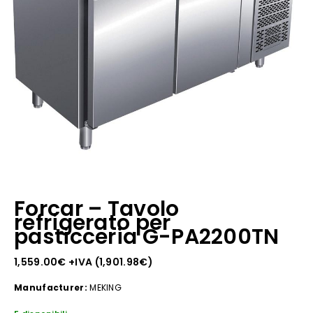
Forcar – Tavolo
refrigerato per
pasticceria G-PA2200TN
1,559.00
€
+IVA (
1,901.98
€
)
Manufacturer:
MEKING