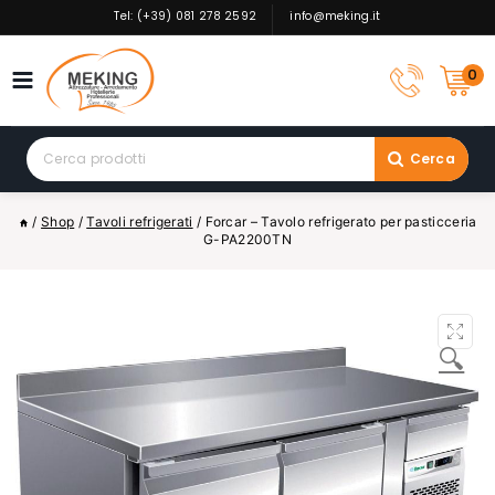
Skip
Tel: (+39) 081 278 2592
info@meking.it
to
content
0
Search
Cerca
for:
/
Shop
/
Tavoli refrigerati
/
Forcar – Tavolo refrigerato per pasticceria
G-PA2200TN
🔍