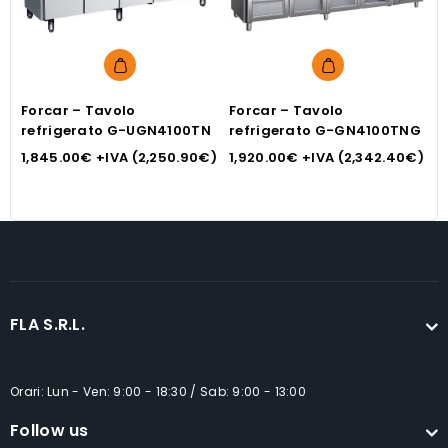
Forcar – Tavolo
Forcar – Tavolo
F
refrigerato G-UGN4100TN
refrigerato G-GN4100TNG
r
1,845.00
€
+IVA (
2,250.90
€
)
1,920.00
€
+IVA (
2,342.40
€
)
1
FLA S.R.L.
Orari: Lun - Ven: 9:00 - 18:30 / Sab: 9:00 - 13:00
Follow us