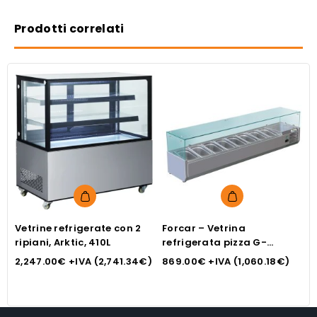
Prodotti correlati
Vetrine refrigerate con 2
Forcar – Vetrina
V
ripiani, Arktic, 410L
refrigerata pizza G-
l
RI18038V
2,247.00
€
+IVA (
2,741.34
€
)
869.00
€
+IVA (
1,060.18
€
)
4