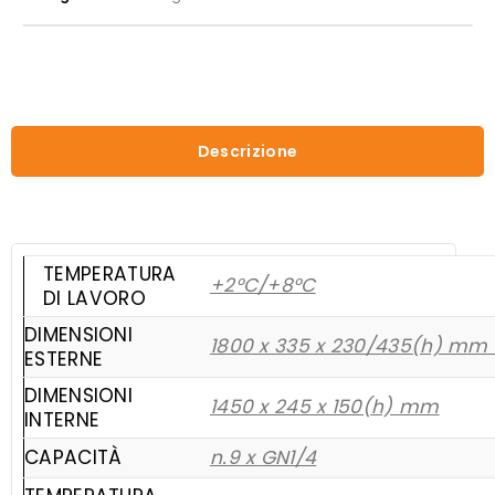
G-
RI18033V
quantità
Descrizione
TEMPERATURA
+2°C/+8°C
DI LAVORO
DIMENSIONI
1800 x 335 x 230/435(h) mm s
ESTERNE
DIMENSIONI
1450 x 245 x 150(h) mm
INTERNE
CAPACITÀ
n.9 x GN1/4