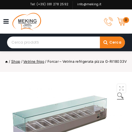
Skip
Tel: (+39) 081 278 2592
info@meking.it
to
content
0
Search
Cerca
for:
/
Shop
/
Vetrine frigo
/
Forcar – Vetrina refrigerata pizza G-RI18033V
🔍