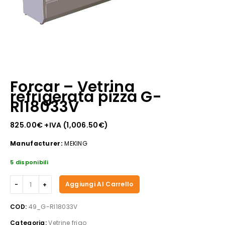
Forcar – Vetrina
refrigerata pizza G-
RI18033V
825.00
€
+IVA (
1,006.50
€
)
Manufacturer:
MEKING
5 disponibili
Forcar
Aggiungi Al Carrello
-
Vetrina
COD:
49_G-RI18033V
refrigerata
Categoria:
Vetrine frigo
pizza