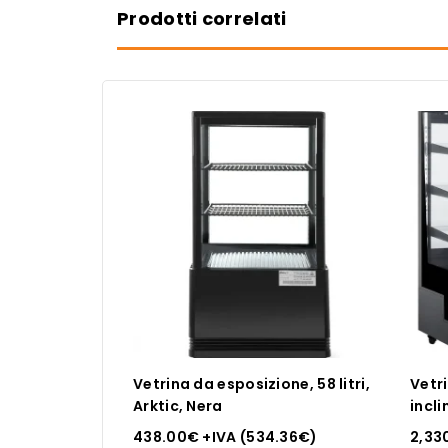
Prodotti correlati
Vetrina da esposizione, 58 litri,
Vetri
Arktic, Nera
incli
438.00
€
+IVA (
534.36
€
)
2,33