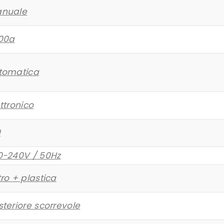
nuale
00a
tomatica
ttronico
0
0-240V / 50Hz
ro + plastica
teriore scorrevole