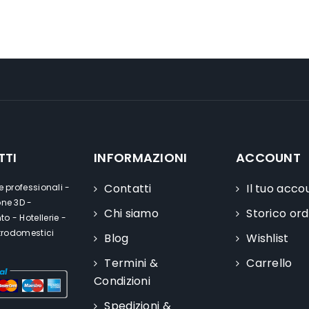
TTI
INFORMAZIONI
ACCOUNT
Contatti
Il tuo acco
e professionali -
one 3D -
Chi siamo
Storico ord
o - Hotellerie -
ttrodomestici
Blog
Wishlist
Termini &
Carrello
Condizioni
Spedizioni &