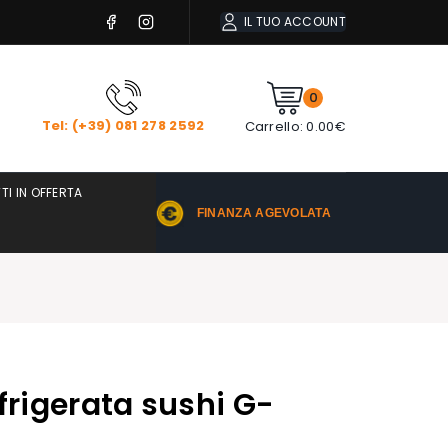
IL TUO ACCOUNT
0
Tel: (+39) 081 278 2592
Carrello:
0.00
€
TI IN OFFERTA
FINANZA AGEVOLATA
efrigerata sushi G-