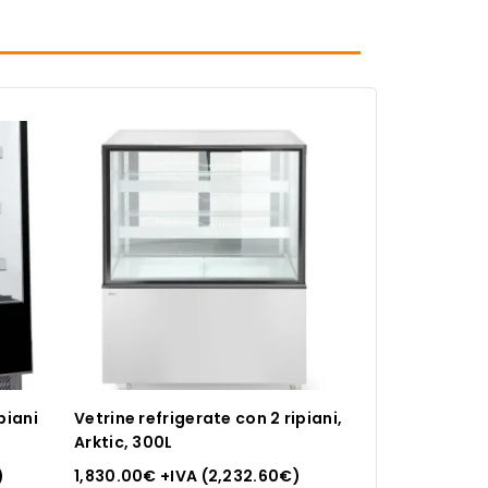
piani
Vetrine refrigerate con 2 ripiani,
Arktic, 300L
)
1,830.00
€
+IVA (
2,232.60
€
)