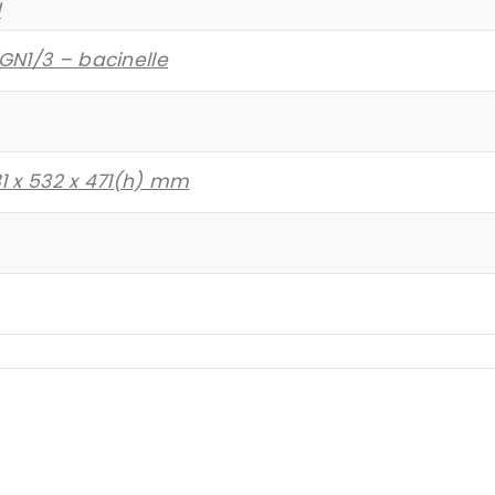
d
GN1/3 – bacinelle
81 x 532 x 471(h) mm