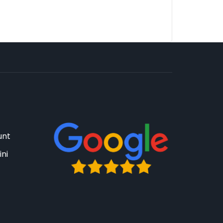
unt
ini