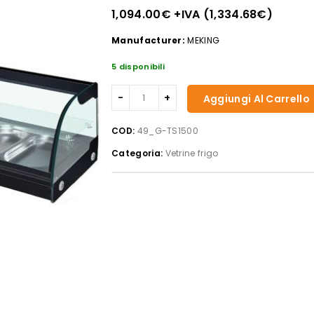
1,094.00
€
+IVA (
1,334.68
€
)
Manufacturer:
MEKING
5 disponibili
Forcar
Aggiungi Al Carrello
-
Vetrina
COD:
49_G-TS1500
refrigerata
Categoria:
Vetrine frigo
sushi
G-
TS1500
quantità