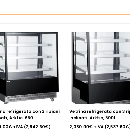
na refrigerata con 3 ripiani
Vetrina refrigerata con 3 ri
nati, Arktic, 650L
inclinati, Arktic, 500L
0.00
€
+IVA (
2,842.60
€
)
2,080.00
€
+IVA (
2,537.60
€