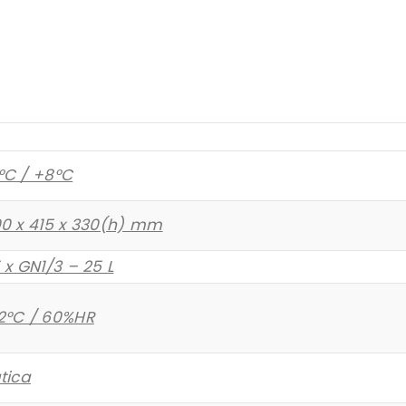
°C / +8°C
00 x 415 x 330(h) mm
 x GN1/3 – 25 L
2°C / 60%HR
tica