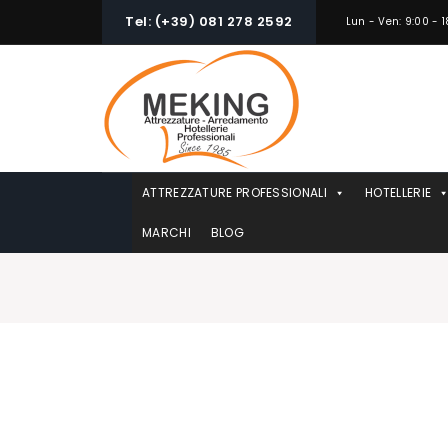
Skip
Tel: (+39) 081 278 2592
Lun - Ven: 9:00 - 1
to
content
ATTREZZATURE PROFESSIONALI
HOTELLERIE
MARCHI
BLOG