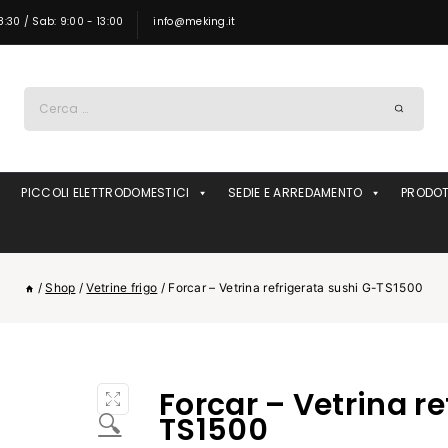
8:30 / Sab: 9:00 - 13:00
info@meking.it
Ricerca
per:
PICCOLI ELETTRODOMESTICI
SEDIE E ARREDAMENTO
PRODOT
/
Shop
/
Vetrine frigo
/
Forcar – Vetrina refrigerata sushi G-TS1500
Forcar – Vetrina r
🔍
TS1500