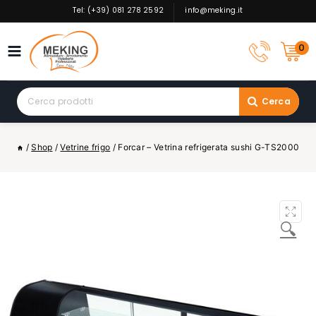
Skip
Tel: (+39) 081 278 2592
info@meking.it
to
content
0
Search
Cerca
for:
/
Shop
/
Vetrine frigo
/
Forcar – Vetrina refrigerata sushi G-TS2000
🔍