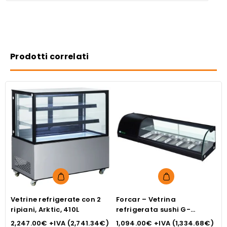
Prodotti correlati
Vetrine refrigerate con 2
Forcar – Vetrina
V
ripiani, Arktic, 410L
refrigerata sushi G-
r
TS1500
2,247.00
€
+IVA (
2,741.34
€
)
1,094.00
€
+IVA (
1,334.68
€
)
2