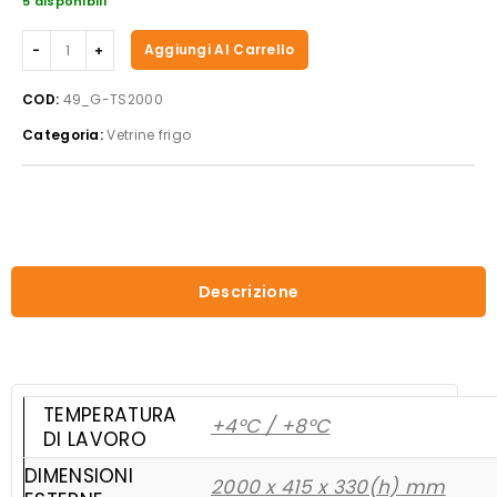
5 disponibili
Forcar
Aggiungi Al Carrello
-
Vetrina
COD:
49_G-TS2000
refrigerata
Categoria:
Vetrine frigo
sushi
G-
TS2000
quantità
Descrizione
TEMPERATURA
+4°C / +8°C
DI LAVORO
DIMENSIONI
2000 x 415 x 330(h) mm