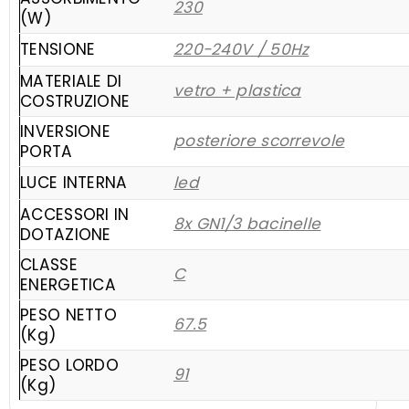
230
(W)
TENSIONE
220-240V / 50Hz
MATERIALE DI
vetro + plastica
COSTRUZIONE
INVERSIONE
posteriore scorrevole
PORTA
LUCE INTERNA
led
ACCESSORI IN
8x GN1/3 bacinelle
DOTAZIONE
CLASSE
C
ENERGETICA
PESO NETTO
67.5
(Kg)
PESO LORDO
91
(Kg)