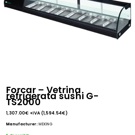
Forcar – Vetrina
refrigerata sushi G-
TS2000
1,307.00
€
+IVA (
1,594.54
€
)
Manufacturer:
MEKING