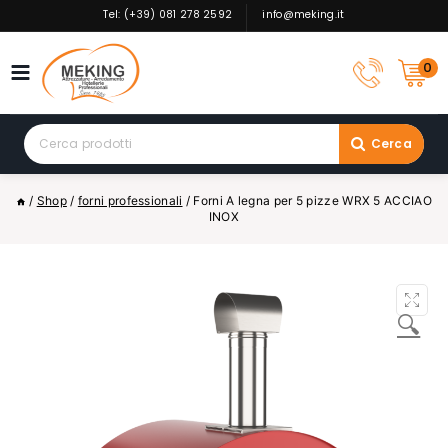
Skip
Tel: (+39) 081 278 2592
info@meking.it
to
content
0
Search
Cerca
for:
/
Shop
/
forni professionali
/
Forni A legna per 5 pizze WRX 5 ACCIAO
INOX
🔍