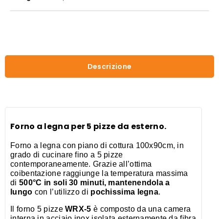
pizze
WRX
5
ACCIAO
INOX
quantità
Descrizione
Forno a legna per 5 pizze da esterno.
Forno a legna con piano di cottura 100x90cm, in
grado di cucinare fino a 5 pizze
contemporaneamente. Grazie all’ottima
coibentazione raggiunge la temperatura massima
di
500°C in soli 30 minuti, mantenendola a
lungo
con l’utilizzo di
pochissima legna
.
Il forno 5 pizze
WRX-5
è composto da una camera
interna in acciaio inox isolata esternamente da fibra