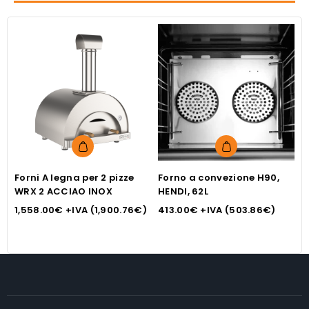
Forni A legna per 2 pizze
Forno a convezione H90,
F
WRX 2 ACCIAO INOX
HENDI, 62L
3
1,558.00
€
+IVA (
1,900.76
€
)
413.00
€
+IVA (
503.86
€
)
3