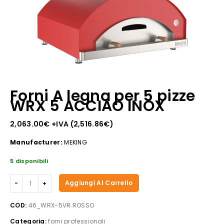
Forni A legna per 5 pizze
WRX 5 ACCIAO INOX
2,063.00
€
+IVA (
2,516.86
€
)
Manufacturer:
MEKING
5 disponibili
Forni
Aggiungi Al Carrello
A
legna
COD:
46_WRX-5VR ROSSO
per
Categoria:
forni professionali
5