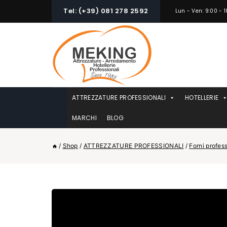
Skip
Tel: (+39) 081 278 2592
Lun - Ven: 9:00 - 1
to
content
ATTREZZATURE PROFESSIONALI
HOTELLERIE
MARCHI
BLOG
/
Shop
/
ATTREZZATURE PROFESSIONALI
/
Forni profess