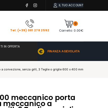
IL TUO ACCOUNT
0
Tel: (+39) 081 278 2592
Carrello:
0.00
€
TI IN OFFERTA
FINANZA AGEVOLATA
 convezione, senza grill, 3 Teglie o griglie 600 x 400 mm
00 meccanico porta
ra meccanico a