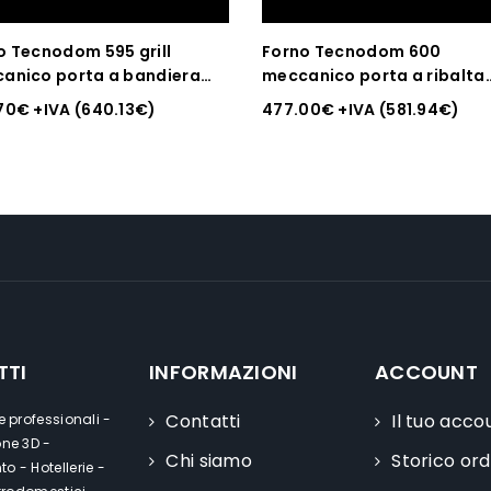
o Tecnodom 595 grill
Forno Tecnodom 600
anico porta a bandiera
meccanico porta a ribalta
nico a
meccanico a convezione, 
70
€
+IVA (
640.13
€
)
477.00
€
+IVA (
581.94
€
)
zione,con grill, per teglie
grill, 3 Teglie o griglie 600 
glie 435 x 350 mm / 450 x
mm
 mm
TTI
INFORMAZIONI
ACCOUNT
Contatti
Il tuo acco
e professionali -
one 3D -
Chi siamo
Storico ord
o - Hotellerie -