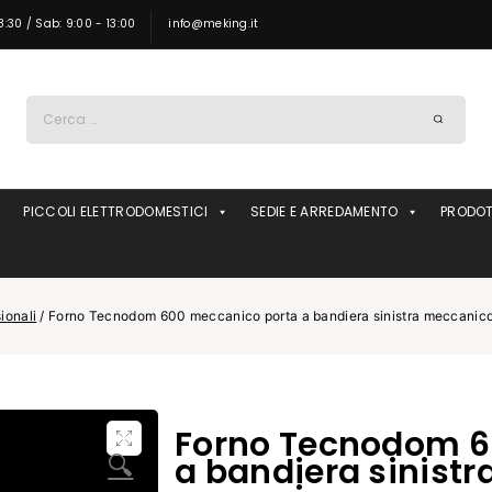
8:30 / Sab: 9:00 - 13:00
info@meking.it
Ricerca
per:
PICCOLI ELETTRODOMESTICI
SEDIE E ARREDAMENTO
PRODOT
ionali
/
Forno Tecnodom 600 meccanico porta a bandiera sinistra meccanico a
Forno Tecnodom 6
🔍
a bandiera sinist