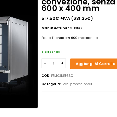
convezione, senza gr
600 x 400 mm
517.50
€
+IVA (
631.35
€
)
Manufacturer:
MEKING
Forno Tecnodom 600 meccanico
5 disponibili
Forno
Aggiungi Al Carrello
Tecnodom
600
COD:
FEM03NEPSSX
meccanico
Categoria:
Forni professionali
porta
a
bandiera
sinistra
meccanico
a