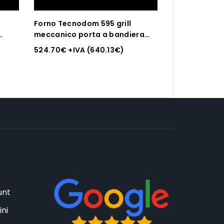
Forno Tecnodom 595 grill
meccanico porta a bandiera
senza
sinistra meccanico a
524.70
€
+IVA (
640.13
€
)
x 400
convezione,con grill, per teglie
o griglie 435 x 350 mm / 450 x
325 mm
unt
ini