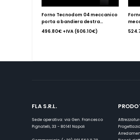
Forno Tecnodom 04 meccanico
Forn
porta a bandiera destra
mecc
meccanico a convezione, senza
destra mecca
496.80
€
+IVA (
606.10
€
)
524.
grill, 4 Teglie o griglie GN 1/1
conve
o gri
325
FLA S.R.L.
PRODO
Sede operativa: via Gen. Francesco
Attrezzatur
Pignatelli, 33 - 80141 Napoli
Progettazi
Arredament