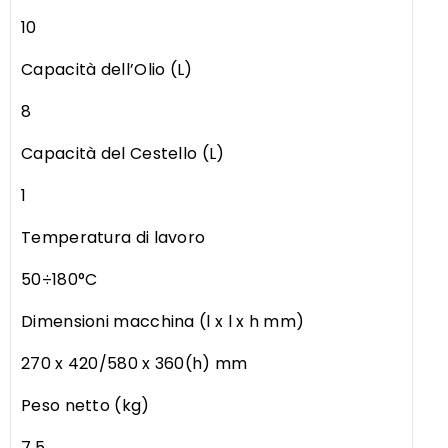
10
Capacità dell’Olio (L)
8
Capacità del Cestello (L)
1
Temperatura di lavoro
50÷180°C
Dimensioni macchina (l x l x h mm)
270 x 420/580 x 360(h) mm
Peso netto (kg)
7.5