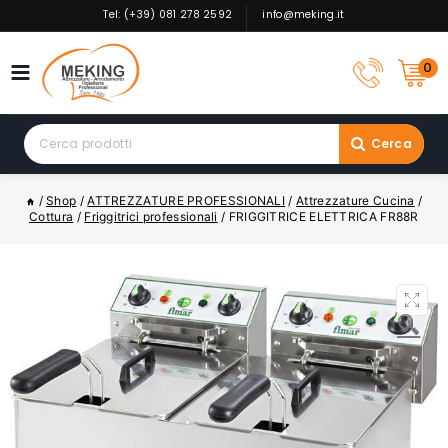
Skip
Tel: (+39) 081 278 2592
info@meking.it
to
content
0
Search
Cerca
for:
/
Shop
/
ATTREZZATURE PROFESSIONALI
/
Attrezzature Cucina
/
Cottura
/
Friggitrici professionali
/
FRIGGITRICE ELETTRICA FR88R
🔍