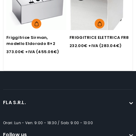
Friggitrice Sirman,
FRIGGITRICE ELETTRICA FR8
F
modello Eldorado 8×2
E
232.00
€
+IVA (
283.04
€
)
373.00
€
+IVA (
455.06
€
)
1
FLA S.R.L.
Orari: Lun - Ven: 9:00 - 18:30 / Sab: 9:00 - 13:00
Follow us