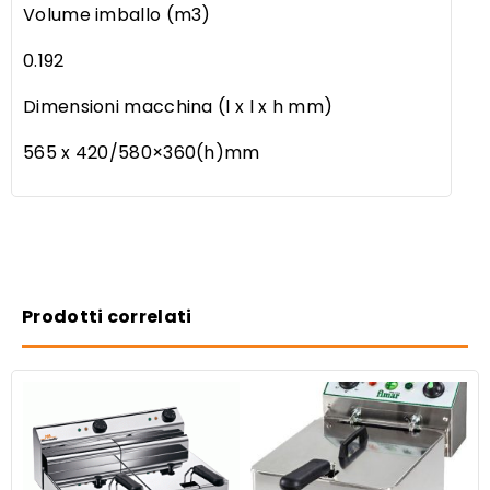
Volume imballo (m3)
0.192
Dimensioni macchina (l x l x h mm)
565 x 420/580×360(h)mm
Prodotti correlati