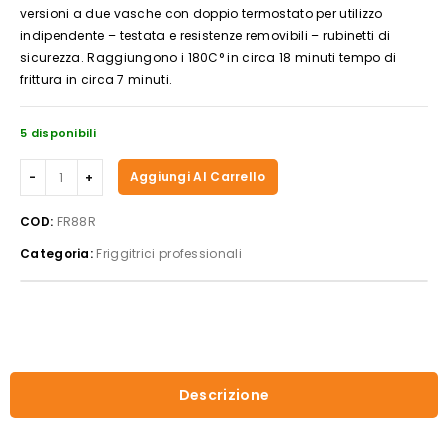
versioni a due vasche con doppio termostato per utilizzo
indipendente – testata e resistenze removibili – rubinetti di
sicurezza. Raggiungono i 180C° in circa 18 minuti tempo di
frittura in circa 7 minuti.
5 disponibili
FRIGGITRICE
Aggiungi Al Carrello
ELETTRICA
FR88R
COD:
FR88R
quantità
Categoria:
Friggitrici professionali
Descrizione