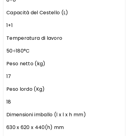
Capacità del Cestello (L)
1+1
Temperatura di lavoro
50÷180°C
Peso netto (kg)
17
Peso lordo (Kg)
18
Dimensioni imballo (l x l x h mm)
630 x 620 x 440(h) mm