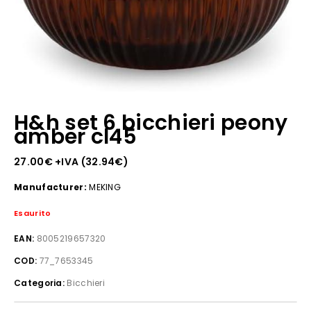
H&h set 6 bicchieri peony
amber cl45
27.00
€
+IVA (
32.94
€
)
Manufacturer:
MEKING
Esaurito
EAN:
8005219657320
COD:
77_7653345
Categoria:
Bicchieri