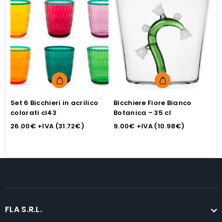
Set 6 Bicchieri in acrilico
Bicchiere Fiore Bianco
S
colorati cl43
Botanica – 35 cl
v
26.00
€
+IVA (
31.72
€
)
9.00
€
+IVA (
10.98
€
)
1
FLA S.R.L.