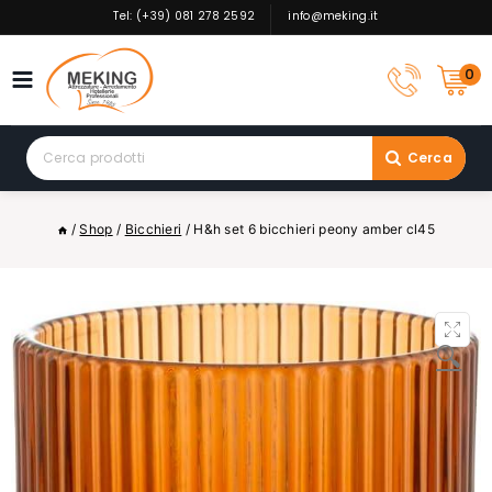
Skip
Tel: (+39) 081 278 2592
info@meking.it
to
content
0
Search
Cerca
for:
/
Shop
/
Bicchieri
/
H&h set 6 bicchieri peony amber cl45
🔍