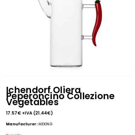
Ichendorf Oliera
Peperoncino Collezione
Vegetables
17.57
€
+IVA (
21.44
€
)
Manufacturer:
MEKING