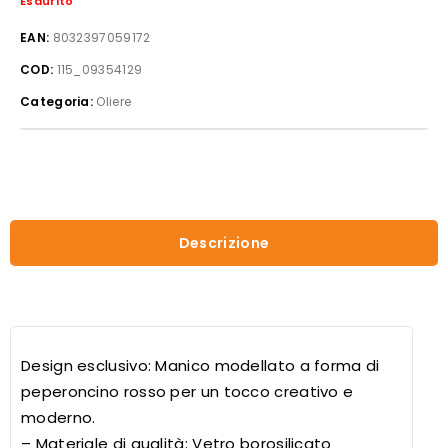
Esaurito
EAN:
8032397059172
COD:
115_09354129
Categoria:
Oliere
Descrizione
Design esclusivo: Manico modellato a forma di
peperoncino rosso per un tocco creativo e
moderno.
– Materiale di qualità: Vetro borosilicato