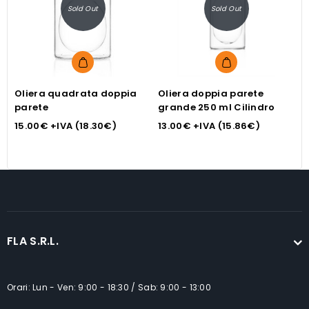
Sold Out
Sold Out
Oliera quadrata doppia
Oliera doppia parete
C
parete
grande 250 ml Cilindro
1
15.00
€
+IVA (
18.30
€
)
13.00
€
+IVA (
15.86
€
)
FLA S.R.L.
Orari: Lun - Ven: 9:00 - 18:30 / Sab: 9:00 - 13:00