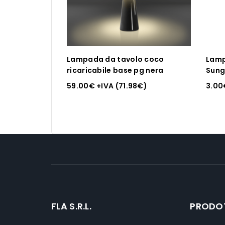
Lampada da tavolo coco
Lamp
ricaricabile base pg nera
Sung
59.00
€
+IVA (
71.98
€
)
3.00
FLA S.R.L.
PRODO