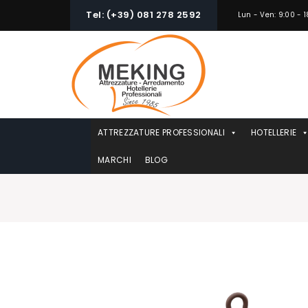
Skip
Tel: (+39) 081 278 2592
Lun - Ven: 9:00 - 1
to
content
ATTREZZATURE PROFESSIONALI
HOTELLERIE
MARCHI
BLOG