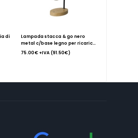
a di
Lampada stacca & go nero
metal c/base legno per ricarica
smartphone
75.00
€
+IVA (
91.50
€
)