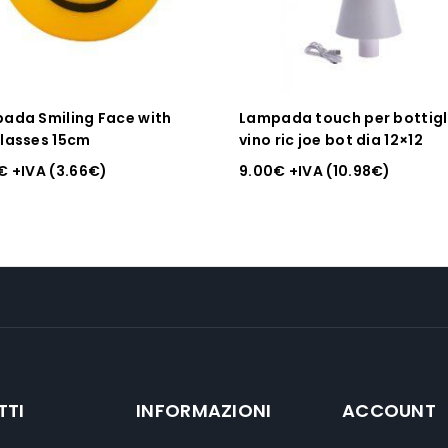
ada Smiling Face with
Lampada touch per bottigli
lasses 15cm
vino ric joe bot dia 12×12
€
+IVA (
3.66
€
)
9.00
€
+IVA (
10.98
€
)
TTI
INFORMAZIONI
ACCOUNT