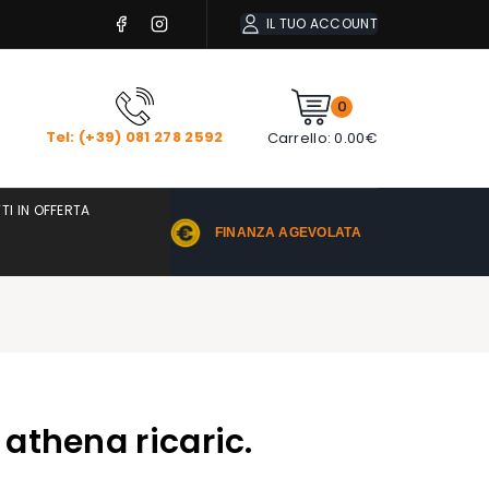
IL TUO ACCOUNT
0
Tel: (+39) 081 278 2592
Carrello:
0.00
€
TI IN OFFERTA
FINANZA AGEVOLATA
athena ricaric.