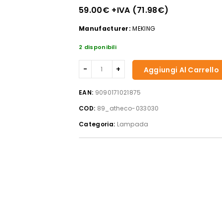
59.00
€
+IVA (
71.98
€
)
Manufacturer:
MEKING
2 disponibili
Lampada
Aggiungi Al Carrello
d'arredo
athena
EAN:
9090171021875
ricaric.
COD:
89_atheco-033030
corten
quantità
Categoria:
Lampada