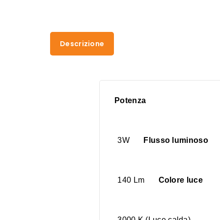
Descrizione
Potenza
3W
Flusso luminoso
140 Lm
Colore luce
3000 K (Luce calda)