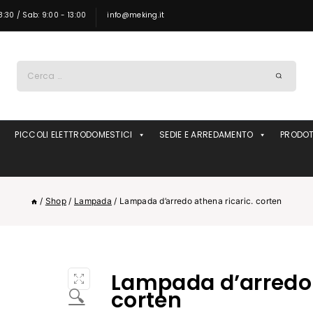
8:30 / Sab: 9:00 - 13:00
info@meking.it
Ricerca
per:
PICCOLI ELETTRODOMESTICI
SEDIE E ARREDAMENTO
PRODOT
/
Shop
/
Lampada
/
Lampada d’arredo athena ricaric. corten
Lampada d’arredo 
🔍
corten