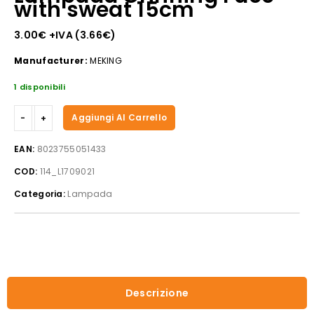
with sweat 15cm
3.00
€
+IVA (
3.66
€
)
Manufacturer:
MEKING
1 disponibili
Lampada
Aggiungi Al Carrello
Grinning
Face
EAN:
8023755051433
with
COD:
114_L1709021
sweat
15cm
Categoria:
Lampada
quantità
Descrizione