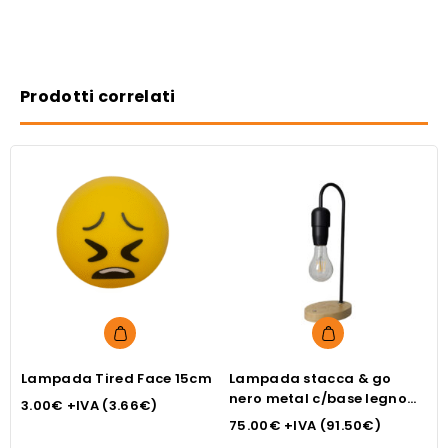
Prodotti correlati
Lampada Tired Face 15cm
Lampada stacca & go
L
nero metal c/base legno
b
3.00
€
+IVA (
3.66
€
)
per ricarica smartphone
p
75.00
€
+IVA (
91.50
€
)
7