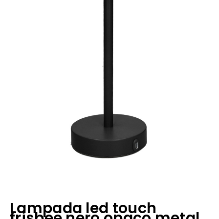
Lampada led touch
frisbee nero opaco metal