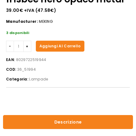
39.00
€
+IVA (
47.58
€
)
Manufacturer:
MEKING
3 disponibili
Lampada
Aggiungi Al Carrello
led
touch
EAN:
8029722519944
frisbee
COD:
36_51994
nero
opaco
Categoria:
Lampade
metal
quantità
Descrizione