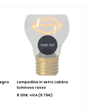
Sold Out
segno
Lampadina in vetro Labbra
luminoso rosso
8.00
€
+IVA (
9.76
€
)