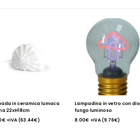
ada in ceramica lumaca
Lampadina in vetro con di
na 22xH18cm
fungo luminoso
0
€
+IVA (
63.44
€
)
8.00
€
+IVA (
9.76
€
)