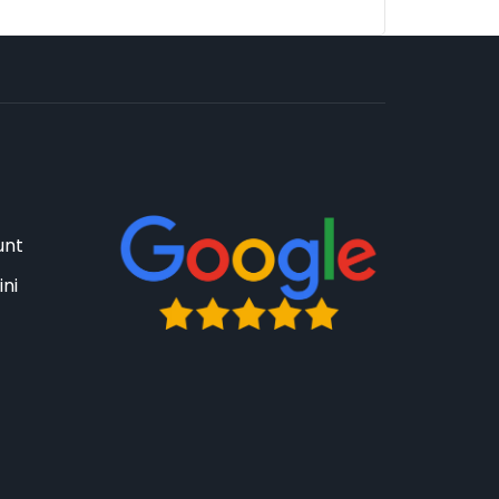
unt
ini