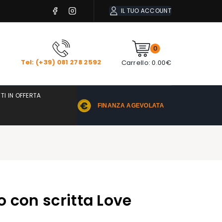
IL TUO ACCOUNT
0
Tel: (+39) 081 278 2592
Carrello:
0.00
€
TI IN OFFERTA
FINANZA AGEVOLATA
 con scritta Love