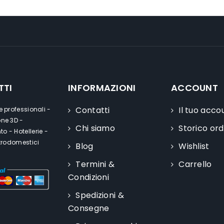
TTI
INFORMAZIONI
ACCOUNT
Contatti
Il tuo acco
e professionali -
one 3D -
Chi siamo
Storico ord
o - Hotellerie -
ttrodomestici
Blog
Wishlist
Termini &
Carrello
Condizioni
Spedizioni &
Consegne