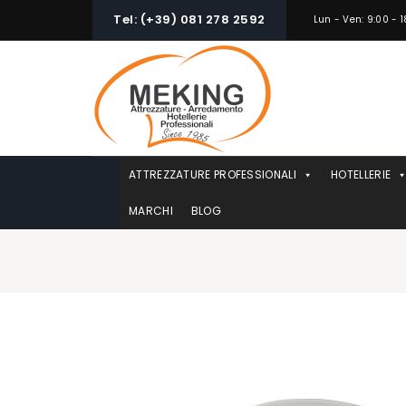
Skip
Tel: (+39) 081 278 2592
Lun - Ven: 9:00 - 1
to
content
ATTREZZATURE PROFESSIONALI
HOTELLERIE
MARCHI
BLOG