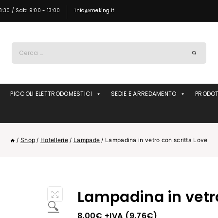
8:30 / Sab: 9:00 - 13:00
info@meking.it
Ricerca
per:
PICCOLI ELETTRODOMESTICI
SEDIE E ARREDAMENTO
PRODOT
/
Shop
/
Hotellerie
/
Lampade
/
Lampadina in vetro con scritta Love
Lampadina in vetro
🔍
8.00
€
+IVA (
9.76
€
)