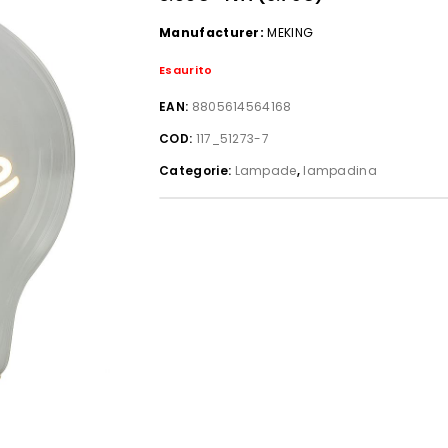
Manufacturer:
MEKING
Esaurito
EAN:
8805614564168
COD:
117_51273-7
Categorie:
Lampade
,
lampadina