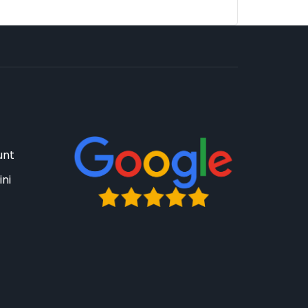
unt
ini