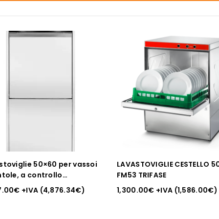
stoviglie 50×60 per vassoi
LAVASTOVIGLIE CESTELLO 5
tole, a controllo
FM53 TRIFASE
tronico, con sistema di
7.00
€
+IVA (
4,876.34
€
)
1,300.00
€
+IVA (
1,586.00
€
)
ggio del detersivo e
a di scarico, HENDI