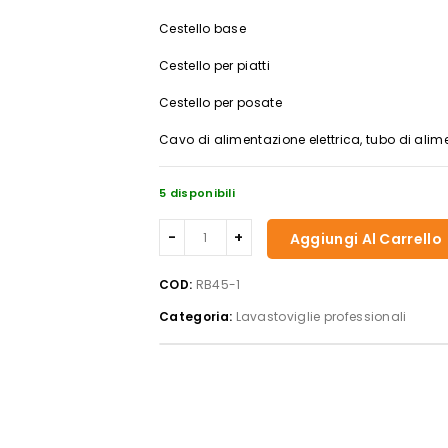
Cestello base
Cestello per piatti
Cestello per posate
Cavo di alimentazione elettrica, tubo di alimen
5 disponibili
LAVASTOVIGLIE
Aggiungi Al Carrello
CESTELLO
50x50
COD:
RB45-1
RB45-
Categoria:
Lavastoviglie professionali
1
quantità