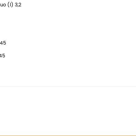
o (l) 3,2
,45
,45