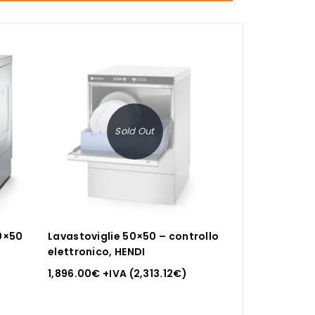
Sold Out
0×50
Lavastoviglie 50×50 – controllo
elettronico, HENDI
1,896.00
€
+IVA (
2,313.12
€
)