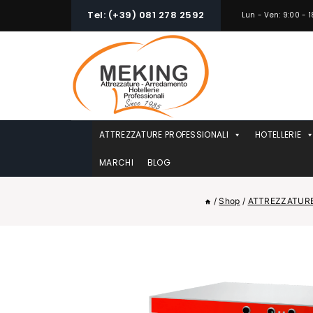
Skip
Tel: (+39) 081 278 2592
Lun - Ven: 9:00 - 1
to
content
ATTREZZATURE PROFESSIONALI
HOTELLERIE
MARCHI
BLOG
/
Shop
/
ATTREZZATURE