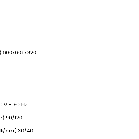
H) 600x605x820
0 V – 50 Hz
ec) 90/120
lli/ora) 30/40