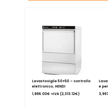
Lavastoviglie 50×50 – controllo
Lava
elettronico, HENDI
e pen
elet
1,896.00
€
+IVA (
2,313.12
€
)
3,99
dosa
pomp