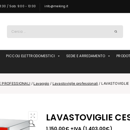
8:30 / Sab: 9:00 - 13:00
info@meking.it
Ricerca
per:
PICCOLI ELETTRODOMESTICI
SEDIE E ARREDAMENTO
PRODOT
 PROFESSIONALI
/
Lavaggio
/
Lavastoviglie professionali
/
LAVASTOVIGLIE
LAVASTOVIGLIE CE
🔍
1,150.00
€
+IVA (
1,403.00
€
)