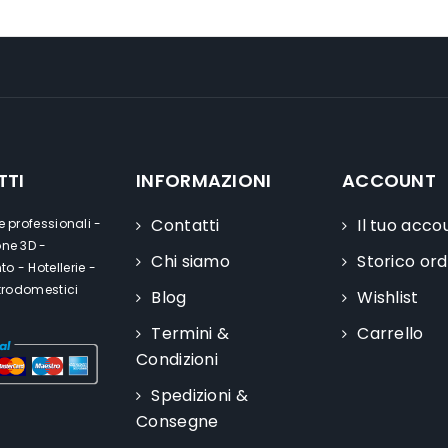
TTI
INFORMAZIONI
ACCOUNT
Contatti
Il tuo acco
e professionali -
one 3D -
Chi siamo
Storico ord
o - Hotellerie -
ttrodomestici
Blog
Wishlist
Termini &
Carrello
Condizioni
Spedizioni &
Consegne