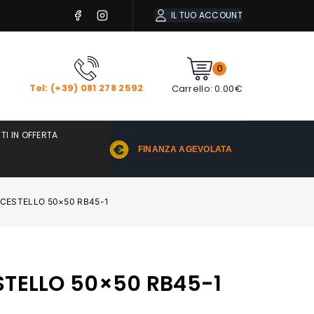
IL TUO ACCOUNT
0
Tel: (+39) 081 278 2592
Carrello:
0.00
€
TI IN OFFERTA
FINANZA AGEVOLATA
 CESTELLO 50×50 RB45-1
STELLO 50×50 RB45-1