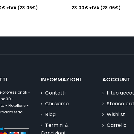
0
€
+IVA (
28.06
€
)
23.00
€
+IVA (
28.06
€
)
TTI
INFORMAZIONI
ACCOUNT
Contatti
Il tuo acco
e professionali -
one 3D -
Chi siamo
Storico ord
o - Hotellerie -
ttrodomestici
Blog
Wishlist
Termini &
Carrello
Condizioni