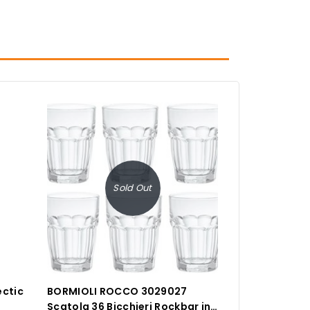
Sold Out
ectic
BORMIOLI ROCCO 3029027
l
Scatola 36 Bicchieri Rockbar in