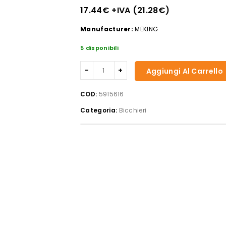
17.44
€
+IVA (
21.28
€
)
Manufacturer:
MEKING
5 disponibili
LUMINARC
Aggiungi Al Carrello
-
Golden
COD:
5915616
Flute
Categoria:
Bicchieri
cl.16
-
conf.
4pz.
quantità