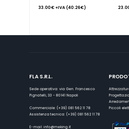
33.00
€
+IVA (
40.26
€
)
23.0
FLA S.R.L.
PRODO
Sede operativa: via Gen. Francesco
Attrezzatur
Pignatelli, 33 - 80141 Napoli
Progettazi
Arredament
Commerciale: (+39) 081 562 11 78
Piccoli ele
Assistenza tecnica: (+39) 081 562 11 78
E-mail: info@meking.it