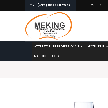
Skip
Tel: (+39) 081 278 2592
Lun - Ven: 9:00 - 1
to
content
ATTREZZATURE PROFESSIONALI
HOTELLERIE
MARCHI
BLOG