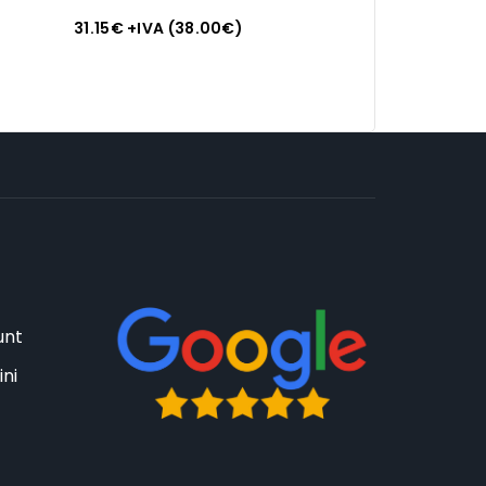
Vetro, Cl 27, Glass
31.15
€
+IVA (
38.00
€
)
unt
ini