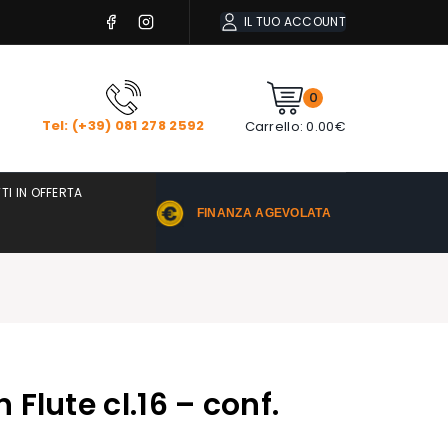
IL TUO ACCOUNT
0
Tel: (+39) 081 278 2592
Carrello:
0.00
€
TI IN OFFERTA
FINANZA AGEVOLATA
Flute cl.16 – conf.