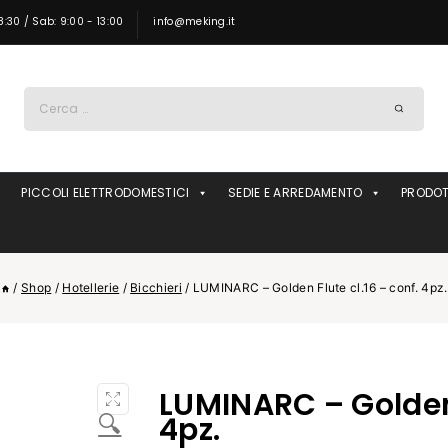
8:30 / Sab: 9:00 - 13:00
info@meking.it
Ricerca
per:
PICCOLI ELETTRODOMESTICI
SEDIE E ARREDAMENTO
PRODOT
/
Shop
/
Hotellerie
/
Bicchieri
/
LUMINARC – Golden Flute cl.16 – conf. 4pz.
LUMINARC – Golden 
🔍
4pz.