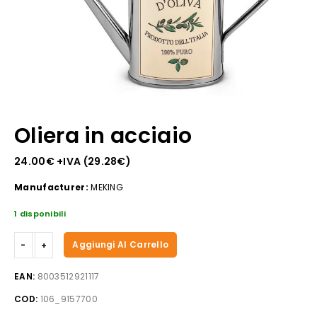
Oliera in acciaio
24.00
€
+IVA (
29.28
€
)
Manufacturer:
MEKING
1 disponibili
Oliera
Aggiungi Al Carrello
in
acciaio
EAN:
8003512921117
quantità
COD:
106_9157700