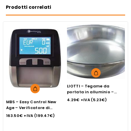
Prodotti correlati
LIOTTI – Tegame da
L
portata in alluminio –
p
diam. cm.18
4.29
€
+IVA (
5.23
€
)
c
MBS – Easy Control New
2
Age – Verificatore di
banconote automatico
163.50
€
+IVA (
199.47
€
)