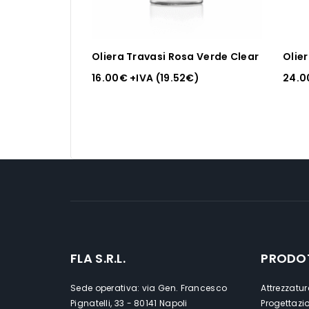
Oliera Travasi Rosa Verde Clear
​Olie
16.00
€
+IVA (
19.52
€
)
24.0
FLA S.R.L.
PRODO
Sede operativa: via Gen. Francesco
Attrezzatur
Pignatelli, 33 - 80141 Napoli
Progettazi