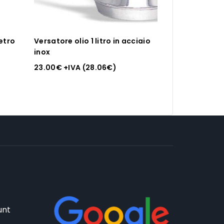
etro
Versatore olio 1 litro in acciaio
inox
23.00
€
+IVA (
28.06
€
)
unt