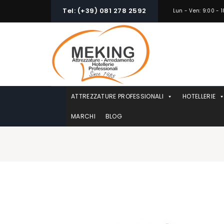
Skip
Tel: (+39) 081 278 2592
Lun - Ven: 9:00 - 1
to
content
ATTREZZATURE PROFESSIONALI
HOTELLERIE
MARCHI
BLOG