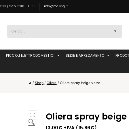
8:30 / Sab: 9:00 - 13:00
info@meking.it
Ricerca
per:
PICCOLI ELETTRODOMESTICI
SEDIE E ARREDAMENTO
PRODOT
/
Shop
/
Oliera
/
Oliera spray beige vetro
Oliera spray beige
🔍
13.00
€
+IVA (
15.86
€
)