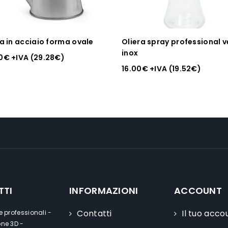
ra in acciaio forma ovale
Oliera spray professional v
inox
0
€
+IVA (
29.28
€
)
16.00
€
+IVA (
19.52
€
)
TTI
INFORMAZIONI
ACCOUNT
Contatti
Il tuo acco
e professionali -
one 3D -