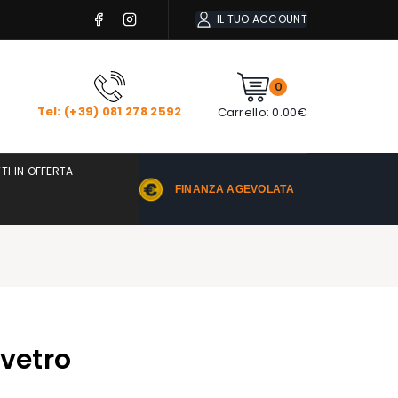
IL TUO ACCOUNT
0
Tel: (+39) 081 278 2592
Carrello:
0.00
€
TI IN OFFERTA
FINANZA AGEVOLATA
 vetro