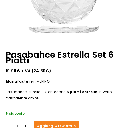
Pasabahce Estrella Set 6
Piatti
19.99
€
+IVA (
24.39
€
)
Manufacturer:
MEKING
Pasabahce Estrella – Confezione
6 piatti estrella
in vetro
trasparente cm 28.
5 disponibili
Pasabahce
Aggiungi Al Carrello