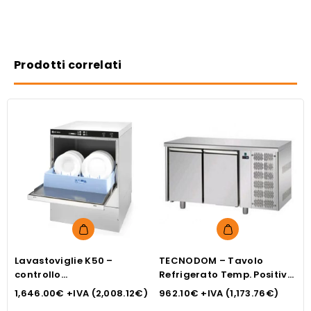
Prodotti correlati
Lavastoviglie K50 –
TECNODOM – Tavolo
B
controllo
Refrigerato Temp. Positiva
I
elettromeccanico, HENDI,
2 Sportelli GN 1/1 con Piano
1,646.00
€
+IVA (
2,008.12
€
)
962.10
€
+IVA (
1,173.76
€
)
1
Con pompa di scarico e
Sup. prof. cm 70 –