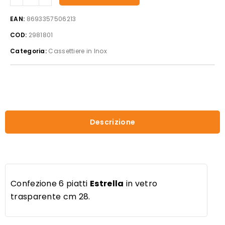
Estrella
Set
EAN:
8693357506213
6
COD:
2981801
Piatti
quantità
Categoria:
Cassettiere in Inox
Descrizione
Confezione 6 piatti
Estrella
in vetro
trasparente cm 28.