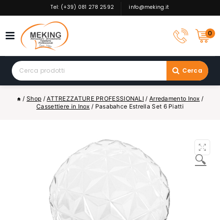
Skip
Tel: (+39) 081 278 2592
info@meking.it
to
content
0
Search
Cerca
for:
/
Shop
/
ATTREZZATURE PROFESSIONALI
/
Arredamento Inox
/
Cassettiere in Inox
/
Pasabahce Estrella Set 6 Piatti
🔍