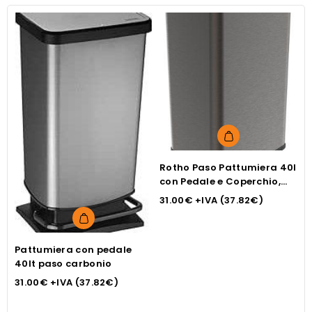
Rotho Paso Pattumiera 40l
P
con Pedale e Coperchio,
g
Plastica PP senza BPA,
li
31.00
€
+IVA (
37.82
€
)
1
Grafite, 35.3 x 29.5 x 67.6
cm
Pattumiera con pedale
40lt paso carbonio
31.00
€
+IVA (
37.82
€
)