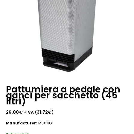
Pattumiera a pedale con
ganci per sacchetto (45
litri)
26.00
€
+IVA (
31.72
€
)
Manufacturer:
MEKING