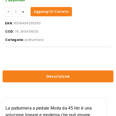
2 disponibili
Pattumiera
Aggiungi Al Carrello
a
pedale
EAN:
8009404235553
con
COD:
75_8104316I25
ganci
per
Categoria:
pattumiera
sacchetto
(45
litri)
quantità
Descrizione
La pattumiera a pedale Moda da 45 litri è una
soluzione lineare e moderna che può essere