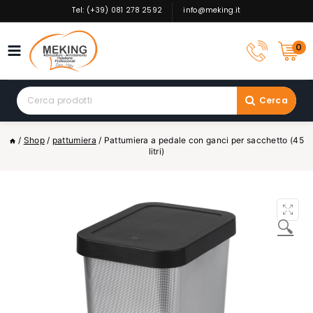
Skip
Tel: (+39) 081 278 2592
info@meking.it
to
content
0
Search
Cerca
for:
/
Shop
/
pattumiera
/
Pattumiera a pedale con ganci per sacchetto (45
litri)
🔍