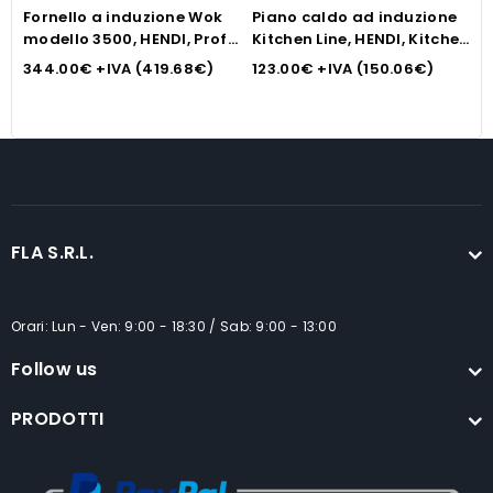
Fornello a induzione Wok
Piano caldo ad induzione
F
modello 3500, HENDI, Profi
Kitchen Line, HENDI, Kitchen
H
Line, Set
Line
344.00
€
+IVA (
419.68
€
)
123.00
€
+IVA (
150.06
€
)
6
FLA S.R.L.
Orari: Lun - Ven: 9:00 - 18:30 / Sab: 9:00 - 13:00
Follow us
PRODOTTI