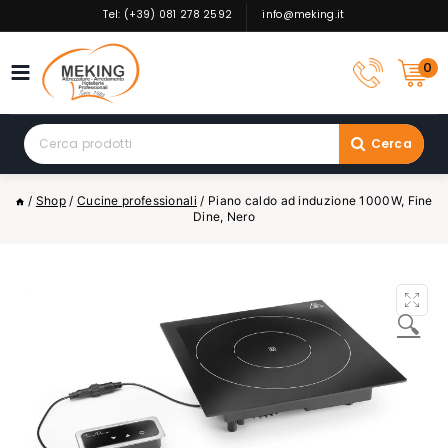
Skip
Tel: (+39) 081 278 2592
info@meking.it
to
content
0
Search
Cerca
for:
/
Shop
/
Cucine professionali
/
Piano caldo ad induzione 1000W, Fine
Dine, Nero
🔍