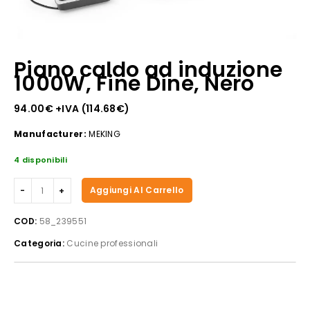
Piano caldo ad induzione
1000W, Fine Dine, Nero
94.00
€
+IVA (
114.68
€
)
Manufacturer:
MEKING
4 disponibili
Piano
Aggiungi Al Carrello
caldo
ad
COD:
58_239551
induzione
Categoria:
Cucine professionali
1000W,
Fine
Dine,
Nero
quantità