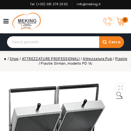
Skip
Tel: (+39) 081 278 2592
info@meking.it
to
content
0
Search
Cerca
for:
/
Shop
/
ATTREZZATURE PROFESSIONALI
/
Attrezzature Pub
/
Piastre
/
Piastre Sirman, modello PD Vc
🔍