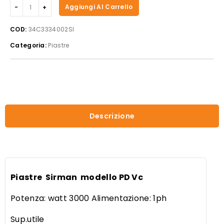
Piastre
Aggiungi Al Carrello
Sirman,
modello
COD:
34C3334002SI
PD
Categoria:
Piastre
Vc
quantità
Descrizione
Piastre Sirman modello PD Vc
Potenza: watt 3000 Alimentazione: 1ph
Sup.utile