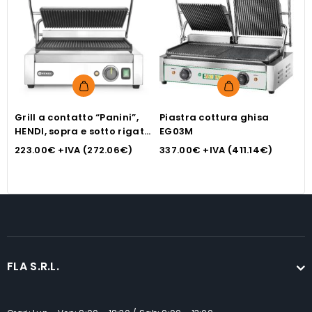
Grill a contatto “Panini”,
Piastra cottura ghisa
P
HENDI, sopra e sotto rigata
EG03M
P
263655
223.00
€
+IVA (
272.06
€
)
337.00
€
+IVA (
411.14
€
)
7
FLA S.R.L.