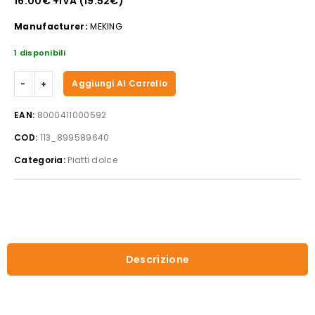
16.00
€
+IVA (
19.52
€
)
Manufacturer:
MEKING
1 disponibili
Piatto
Aggiungi Al Carrello
Bonbons
in
EAN:
8000411000592
ceramica
COD:
113_899589640
per
dolce
Categoria:
Piatti dolce
28
cm
con
scritta
la
vita
Descrizione
è
breve
inizia
dal