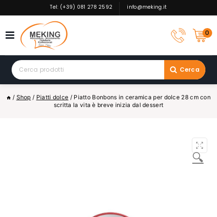
Skip
Tel: (+39) 081 278 2592
info@meking.it
to
content
0
Search
Cerca
for:
/
Shop
/
Piatti dolce
/
Piatto Bonbons in ceramica per dolce 28 cm con
scritta la vita è breve inizia dal dessert
🔍