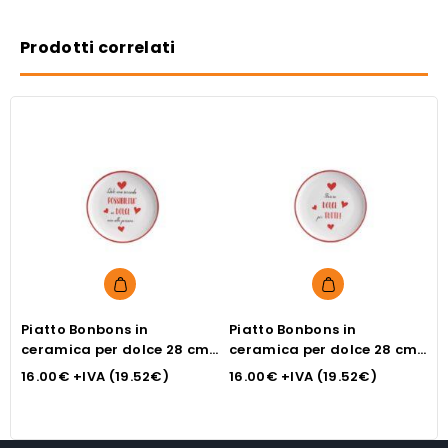
Prodotti correlati
Piatto Bonbons in
Piatto Bonbons in
P
ceramica per dolce 28 cm
ceramica per dolce 28 cm
c
con scritta date una
con scritta stasera dolce
con
16.00
€
+IVA (
19.52
€
)
16.00
€
+IVA (
19.52
€
)
1
seconda possibilità ai
per tutti
u
dolci non alle persone.
m