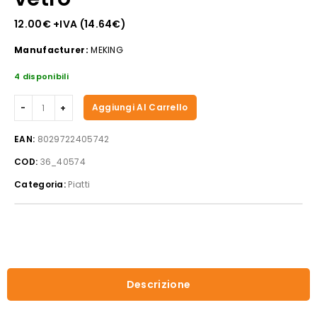
12.00
€
+IVA (
14.64
€
)
Manufacturer:
MEKING
4 disponibili
Piatto
Aggiungi Al Carrello
pizza
trasparente
EAN:
8029722405742
vetro
COD:
36_40574
quantità
Categoria:
Piatti
Descrizione