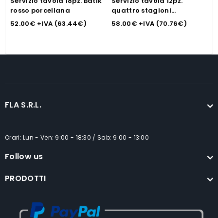
Servizio tavola 18pz. Batik
Servizio tavola 12pz.
S
rosso porcellana
quattro stagioni
c
porcellana
d
52.00
€
+IVA (
63.44
€
)
58.00
€
+IVA (
70.76
€
)
4
FLA S.R.L.
Orari: Lun - Ven: 9:00 - 18:30 / Sab: 9:00 - 13:00
Follow us
PRODOTTI