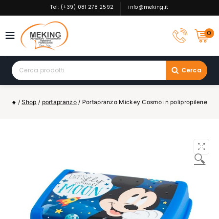
Skip
Tel: (+39) 081 278 2592
info@meking.it
to
content
0
Search
Cerca
for:
/
Shop
/
portapranzo
/
Portapranzo Mickey Cosmo in polipropilene
🔍