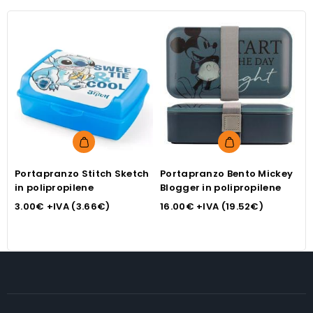
Portapranzo Stitch Sketch
Portapranzo Bento Mickey
C
in polipropilene
Blogger in polipropilene
l
b
3.00
€
+IVA (
3.66
€
)
16.00
€
+IVA (
19.52
€
)
1