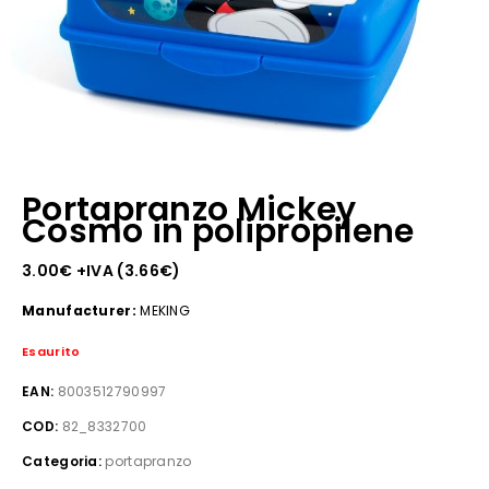
Portapranzo Mickey
Cosmo in polipropilene
3.00
€
+IVA (
3.66
€
)
Manufacturer:
MEKING
Esaurito
EAN:
8003512790997
COD:
82_8332700
Categoria:
portapranzo