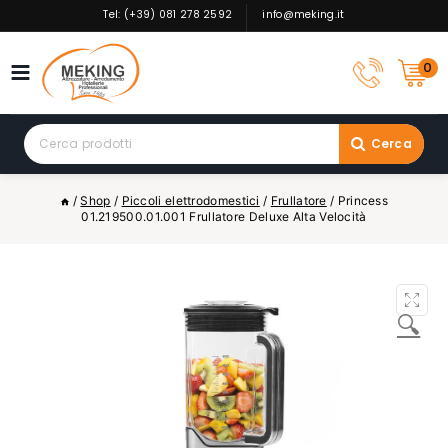
Skip
Tel: (+39) 081 278 2592
info@meking.it
to
content
0
Search
Cerca
for:
/
Shop
/
Piccoli elettrodomestici
/
Frullatore
/
Princess
01.219500.01.001 Frullatore Deluxe Alta Velocità
🔍