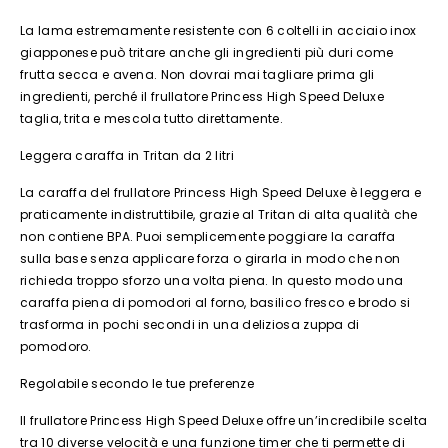
La lama estremamente resistente con 6 coltelli in acciaio inox
giapponese può tritare anche gli ingredienti più duri come
frutta secca e avena. Non dovrai mai tagliare prima gli
ingredienti, perché il frullatore Princess High Speed Deluxe
taglia, trita e mescola tutto direttamente.
Leggera caraffa in Tritan da 2 litri
La caraffa del frullatore Princess High Speed Deluxe è leggera e
praticamente indistruttibile, grazie al Tritan di alta qualità che
non contiene BPA. Puoi semplicemente poggiare la caraffa
sulla base senza applicare forza o girarla in modo che non
richieda troppo sforzo una volta piena. In questo modo una
caraffa piena di pomodori al forno, basilico fresco e brodo si
trasforma in pochi secondi in una deliziosa zuppa di
pomodoro.
Regolabile secondo le tue preferenze
Il frullatore Princess High Speed Deluxe offre un’incredibile scelta
tra 10 diverse velocità e una funzione timer che ti permette di