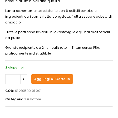
base in alluminio di alta qualità
Lama estremamente resistente con 6 coltelli per tritare
ingredienti duri come frutta congelata, frutta secca e cubetti di
ghiaccio
Tutte le parti sono lavabili in lavastoviglie e quindi molto facili
da pulire
Grande recipiente da 2 litri realizzato in Tritan senza PBA,
praticamente indistruttibile
2 disponibili
Princess
Aggiungi Al Carrello
01.219500.01.001
Frullatore
COD:
01.219500.01.001
Deluxe
Categoria:
Frullatore
Alta
Velocità
quantità