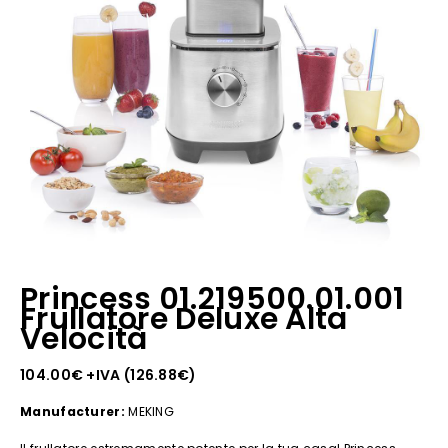
Princess 01.219500.01.001
Frullatore Deluxe Alta
Velocità
104.00
€
+IVA (
126.88
€
)
Manufacturer:
MEKING