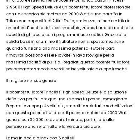
Il frullatore estremamente potente per la tua casa! Princess
219500 High Speed Deluxe è un potente frullatore professionale
con un eccezionale motore da 2000 Watt e una caraffa in
Tritan con capacità di 2 litri. Frulla, sminuzza, miscela e trita in
un batter d’occhio deliziosi smoothie, zuppe, burro di arachidi e
cubetti di ghiaccio con i programmi automatici. Grazie alla
solida base in alluminio il frullatore non si sposta neanche
quando funziona alla massima potenza. Tutte le parti
rimovibili possono essere lavate in lavastoviglie per la
massima facilità di pulizia. Regalati questo potente frullatore
per preparare smoothie verdi, salse vellutate e zuppe fresche.
Il migliore nel suo genere
Il potente frullatore Princess High Speed Deluxe è la soluzione
definitiva per frullare qualunque cosa tu possa immaginare.
Prepara le zuppe più vellutate, smoothie salutari e sorbetti veloci
con questo potente frullatore. Il potente motore da 2000 Watt
genera ben 32.000 rotazioni al minuto, per frullare alla
perfezione anche la frutta e la verdura più dure.
Lama in acciaio inox con 6 coltelli