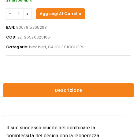
29 disponibili
Rcr
Aggiungi Al Carrello
Alkemist
Bicchiere
EAN:
8007815265268
DOF
COD:
22_26526020106
35
Cl
Categorie:
bicchieri
,
CALICI E BICCHIERI
Set
6
Pezzi
In
Vetro
Cristallino
Descrizione
quantità
Il suo successo risiede nel combinare la
complessità del design con la leggerezza,