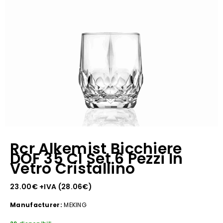
Rcr Alkemist Bicchiere
DOF 35 Cl Set 6 Pezzi In
Vetro Cristallino
23.00
€
+IVA (
28.06
€
)
Manufacturer:
MEKING