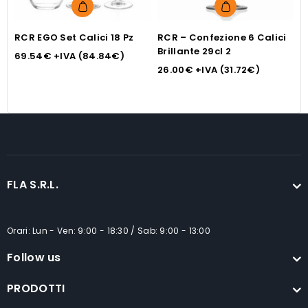
RCR EGO Set Calici 18 Pz
RCR – Confezione 6 Calici
R
Brillante 29cl 2
2
69.54
€
+IVA (
84.84
€
)
a
26.00
€
+IVA (
31.72
€
)
2
FLA S.R.L.
Orari: Lun - Ven: 9:00 - 18:30 / Sab: 9:00 - 13:00
Follow us
PRODOTTI