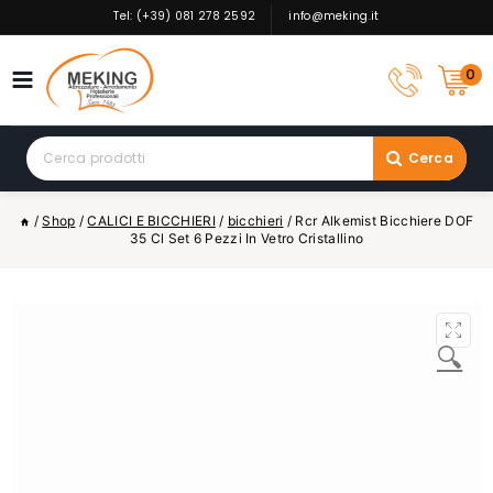
Skip
Tel: (+39) 081 278 2592
info@meking.it
to
content
0
Search
Cerca
for:
/
Shop
/
CALICI E BICCHIERI
/
bicchieri
/
Rcr Alkemist Bicchiere DOF
35 Cl Set 6 Pezzi In Vetro Cristallino
🔍