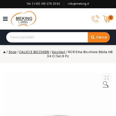
Skip
Tel: (+39) 081 278 2592
info@meking.it
to
content
0
Search
Cerca
for:
/
Shop
/
CALICI E BICCHIERI
/
bicchieri
/
RCR Etna Bicchiere Bibita HB
34 Cl Set 6 Pz
🔍