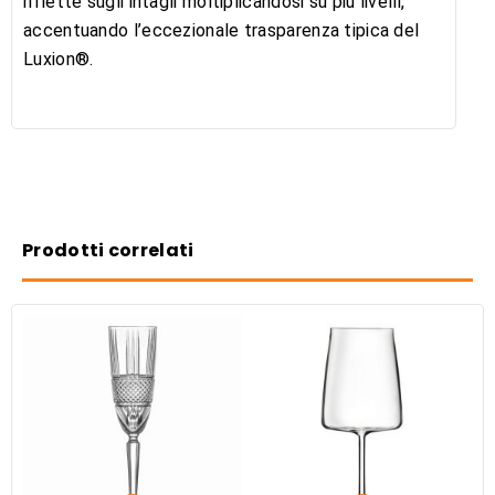
riflette sugli intagli moltiplicandosi su più livelli,
accentuando l’eccezionale trasparenza tipica del
Luxion®.
Prodotti correlati