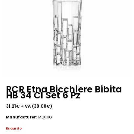
RCR Etna Bicchiere Bibita
HB 34 Cl Set 6 Pz
31.21
€
+IVA (
38.08
€
)
Manufacturer:
MEKING
Esaurito