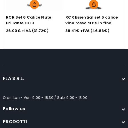
RCR Set 6 Calice Flute
RCR Essential set 6 calice
C
Brillante Cl 19
vino rosso cl 65 in fine
M
vetro
26.00
€
+IVA (
31.72
€
)
38.41
€
+IVA (
46.86
€
)
0
FLA S.R.L.
Orari: Lun - Ven: 9:00 - 18:30 / Sab: 9:00 - 13:00
Follow us
PRODOTTI