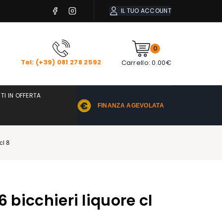
IL TUO ACCOUNT
0
Tel: (+39) 081 278 2592
Carrello:
0.00
€
TI IN OFFERTA
FINANZA AGEVOLATA
cl 8
6 bicchieri liquore cl