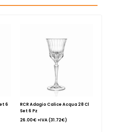
et 6
RCR Adagio Calice Acqua 28 Cl
Set 6 Pz
26.00
€
+IVA (
31.72
€
)