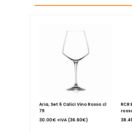
Aria, Set 6 Calici Vino Rosso cl
RCR E
79
rosso
30.00
€
+IVA (
36.60
€
)
38.4