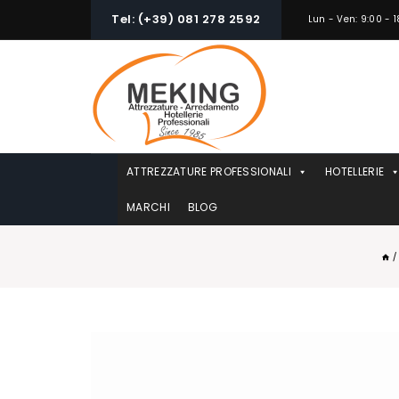
Skip
Tel: (+39) 081 278 2592
Lun - Ven: 9:00 - 1
to
content
ATTREZZATURE PROFESSIONALI
HOTELLERIE
MARCHI
BLOG
/