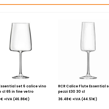
ssential set 6 calice vino
RCR Calice Flute Essential s
 cl 65 in fine vetro
pezzi E30 30 cl
1
€
+IVA (
46.86
€
)
36.48
€
+IVA (
44.51
€
)