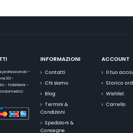
TTI
INFORMAZIONI
ACCOUNT
Contatti
Il tuo acco
e professionali -
one 3D -
Chi siamo
Storico ord
o - Hotellerie -
ttrodomestici
Blog
Wishlist
Termini &
Carrello
Condizioni
Spedizioni &
Consegne