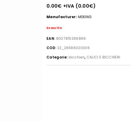
0.00
€
+IVA (
0.00
€
)
Manufacturer:
MEKING
Esaurito
EAN:
8007815266869
COD:
22_26686020306
Categorie:
bicchieri
,
CALICI E BICCHIERI