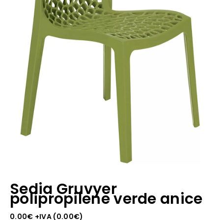
Sedia Gruvyer
polipropilene verde anice
0.00
€
+IVA (
0.00
€
)