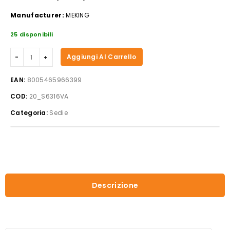
Manufacturer:
MEKING
25 disponibili
Sedia
Aggiungi Al Carrello
Gruvyer
polipropilene
EAN:
8005465966399
verde
COD:
20_S6316VA
anice
quantità
Categoria:
Sedie
Descrizione