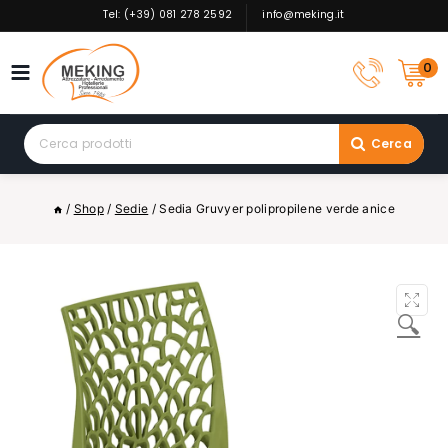
Skip
Tel: (+39) 081 278 2592
info@meking.it
to
content
0
Search
Cerca
for:
/
Shop
/
Sedie
/
Sedia Gruvyer polipropilene verde anice
🔍