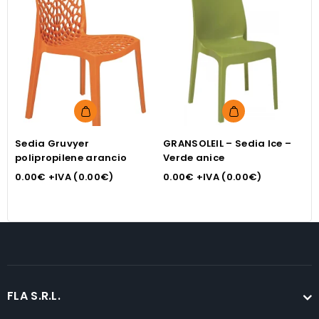
Sedia Gruvyer
GRANSOLEIL – Sedia Ice –
P
polipropilene arancio
Verde anice
3
0.00
€
+IVA (
0.00
€
)
0.00
€
+IVA (
0.00
€
)
FLA S.R.L.