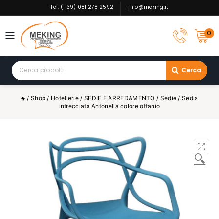
Skip
Tel: (+39) 081 278 2592
info@meking.it
to
content
0
Search
Cerca
for:
/
Shop
/
Hotellerie
/
SEDIE E ARREDAMENTO
/
Sedie
/
Sedia
intrecciata Antonella colore ottanio
🔍