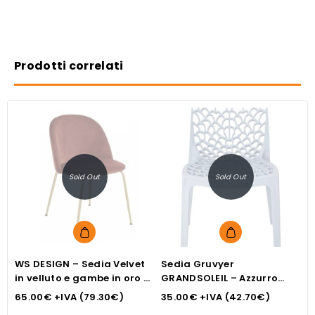
Prodotti correlati
Sold Out
Sold Out
WS DESIGN – Sedia Velvet
Sedia Gruvyer
W
in velluto e gambe in oro –
GRANDSOLEIL – Azzurro
i
col. bronzo
cielo
c
65.00
€
+IVA (
79.30
€
)
35.00
€
+IVA (
42.70
€
)
6