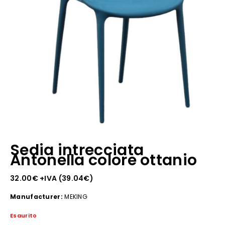
Sedia intrecciata
Antonella colore ottanio
32.00
€
+IVA (
39.04
€
)
Manufacturer:
MEKING
Esaurito