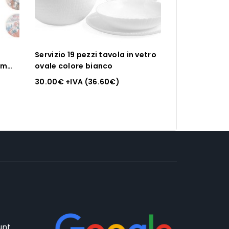
n
Servizio 19 pezzi tavola in vetro
cm
ovale colore bianco
30.00
€
+IVA (
36.60
€
)
unt