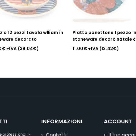
zio 12 pezzi tavola wlliam in
Piatto panettone 1 pezzo i
eware decorato
stoneware decoro natale 
32.
0
€
+IVA (
39.04
€
)
11.00
€
+IVA (
13.42
€
)
TTI
INFORMAZIONI
ACCOUNT
Contatti
Il tuo acco
e professionali -