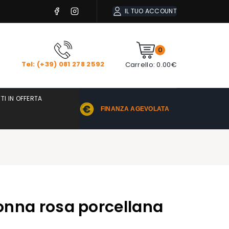
IL TUO ACCOUNT
0
Tel: (+39) 081 278 2592
Carrello:
0.00
€
TI IN OFFERTA
FINANZA AGEVOLATA
nonna rosa porcellana