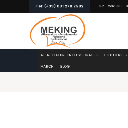
Skip
Tel: (+39) 081 278 2592
Lun - Ven: 9:00 - 1
to
content
ATTREZZATURE PROFESSIONALI
HOTELLERIE
MARCHI
BLOG