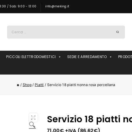
8:30 / Sab: 9:00 - 13:00
info@meking.it
Ricerca
per:
PICCOLI ELETTRODOMESTICI
SEDIE E ARREDAMENTO
PRODOT
/
Shop
/
Piatti
/
Servizio 18 piatti nonna rosa porcellana
Servizio 18 piatti 
🔍
71.00
€
+IVA (
86.62
€
)