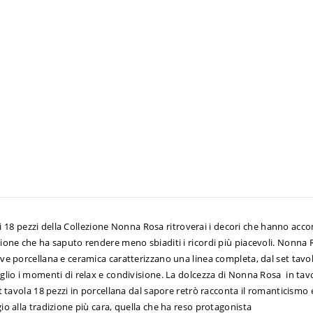
ori 18 pezzi della Collezione Nonna Rosa ritroverai i decori che hanno acc
ione che ha saputo rendere meno sbiaditi i ricordi più piacevoli. Nonna
ve porcellana e ceramica caratterizzano una linea completa, dal set tavol
glio i momenti di relax e condivisione. La dolcezza di Nonna Rosa in tavo
 tavola 18 pezzi in porcellana dal sapore retrò racconta il romanticismo e 
o alla tradizione più cara, quella che ha reso protagonista