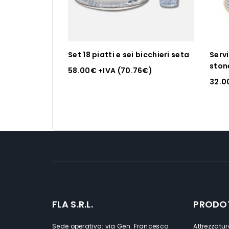
Set 18 piatti e sei bicchieri seta
Servi
ston
58.00
€
+IVA (
70.76
€
)
32.0
FLA S.R.L.
PRODO
Sede operativa: via Gen. Francesco
Attrezzatur