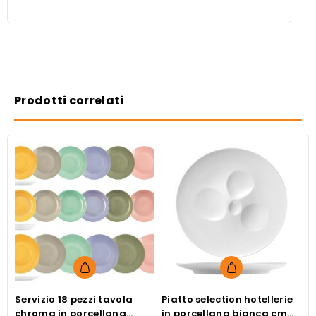
Prodotti correlati
Servizio 18 pezzi tavola
Piatto selection hotellerie
P
chroma in porcellana
in porcellana bianca cm
i