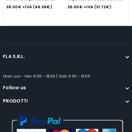
colori assortiti.
30,8x3h.
2
38.00
€
+IVA (
46.36
€
)
26.00
€
+IVA (
31.72
€
)
1
FLA S.R.L.
Orari: Lun - Ven: 9:00 - 18:30 / Sab: 9:00 - 13:00
Follow us
PRODOTTI