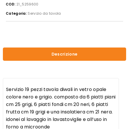
COD:
21_5259600
diwali
in
Categoria:
Servizio da tavola
vetro
opale
colore
nero
e
grigio
Descrizione
quantità
Servizio 19 pezzi tavola diwali in vetro opale
colore nero e grigio. composto da 6 piatti piani
cm 25 grigi, 6 piatti fondi cm 20 neri, 6 piatti
frutta cm 19 grigi e una insalatiera cm 21 nera.
idonei al lavaggio in lavastoviglie e all’uso in
forno a microonde