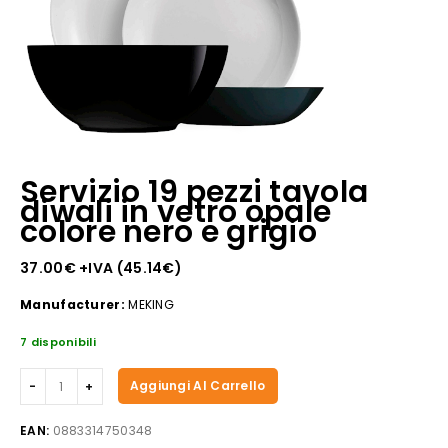
Servizio 19 pezzi tavola
diwali in vetro opale
colore nero e grigio
37.00
€
+IVA (
45.14
€
)
Manufacturer:
MEKING
7 disponibili
Servizio
Aggiungi Al Carrello
19
pezzi
EAN:
0883314750348
tavola