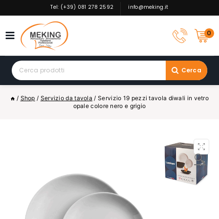
Skip
Tel: (+39) 081 278 2592
info@meking.it
to
content
0
Search
Cerca
for:
/
Shop
/
Servizio da tavola
/
Servizio 19 pezzi tavola diwali in vetro
opale colore nero e grigio
🔍