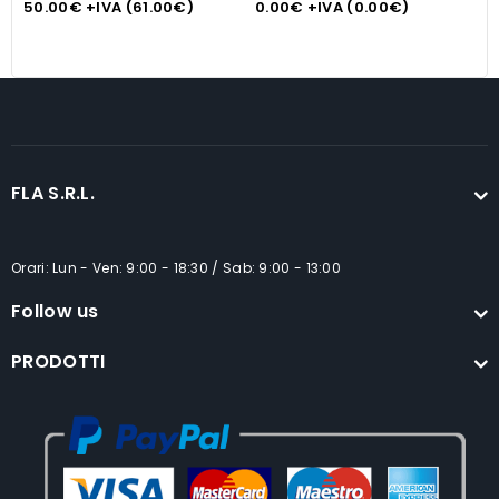
50.00
€
+IVA (
61.00
€
)
0.00
€
+IVA (
0.00
€
)
1
FLA S.R.L.
Orari: Lun - Ven: 9:00 - 18:30 / Sab: 9:00 - 13:00
Follow us
PRODOTTI