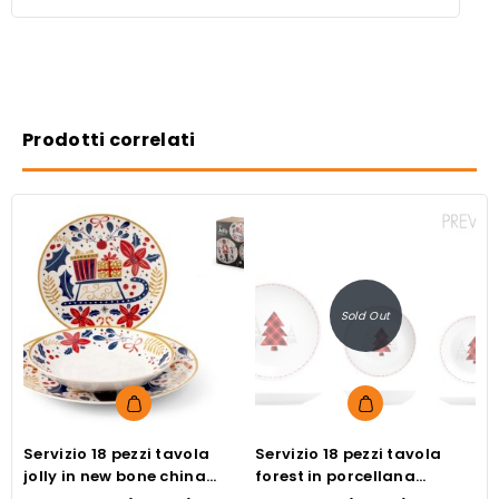
Prodotti correlati
Sold Out
Servizio 18 pezzi tavola
Servizio 18 pezzi tavola
P
jolly in new bone china
forest in porcellana
v
decorato coupe
decorata forma coupe