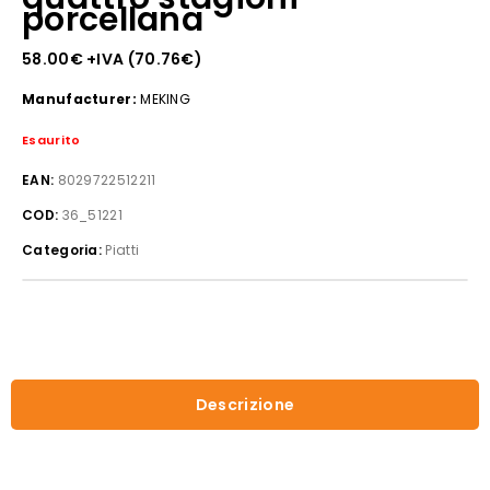
porcellana
58.00
€
+IVA (
70.76
€
)
Manufacturer:
MEKING
Esaurito
EAN:
8029722512211
COD:
36_51221
Categoria:
Piatti
Descrizione