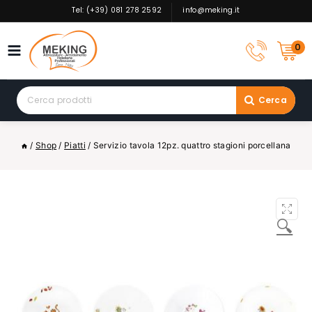
Skip
Tel: (+39) 081 278 2592
info@meking.it
to
content
0
Search
Cerca
for:
/
Shop
/
Piatti
/
Servizio tavola 12pz. quattro stagioni porcellana
🔍