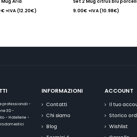
2 Mug Aria
Set 2 Mug citrus blu porcel
0
€
+IVA (
12.20
€
)
9.00
€
+IVA (
10.98
€
)
TTI
INFORMAZIONI
ACCOUNT
Contatti
Il tuo acco
e professionali -
one 3D -
Chi siamo
Storico ord
o - Hotellerie -
ttrodomestici
Blog
Wishlist