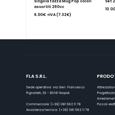
Singola tazza Mug Pop colori
Set 
assortiti 290cc
10.0
6.00
€
+IVA (
7.32
€
)
FLA S.R.L.
PRODO
Sede operativa: via Gen. Francesco
Attrezzatur
Pignatelli, 33 - 80141 Napoli
Progettazi
Arredament
Commerciale: (+39) 081 562 11 78
Piccoli ele
Assistenza tecnica: (+39) 081 562 11 78