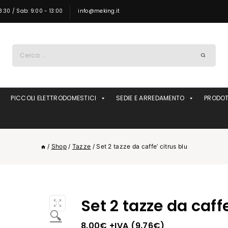
8:30 / Sab: 9:00 - 13:00
info@meking.it
Ricerca
per:
PICCOLI ELETTRODOMESTICI
SEDIE E ARREDAMENTO
PRODOT
/
Shop
/
Tazze
/
Set 2 tazze da caffe’ citrus blu
Set 2 tazze da caffe
🔍
8.00
€
+IVA (
9.76
€
)