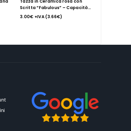
lana
Tazza in Ceramica rosa con
Scritta “Fabulous” – Capacità
320 cc
3.00
€
+IVA (
3.66
€
)
unt
ini