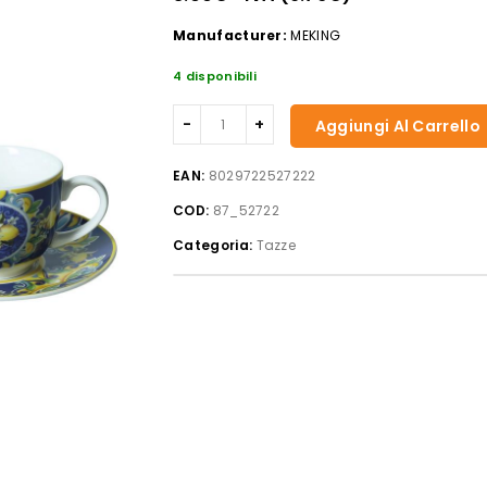
Manufacturer:
MEKING
4 disponibili
Set
Aggiungi Al Carrello
2
tazze
EAN:
8029722527222
da
COD:
87_52722
caffe'
citrus
Categoria:
Tazze
blu
quantità