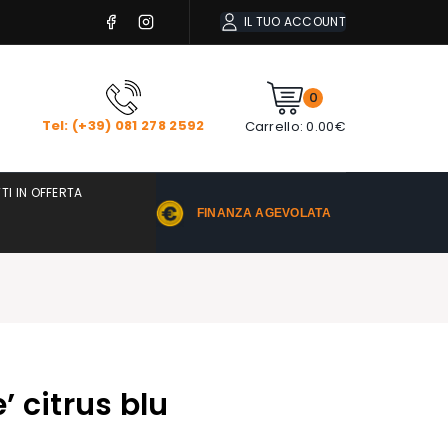
IL TUO ACCOUNT
0
Tel: (+39) 081 278 2592
Carrello:
0.00
€
TI IN OFFERTA
FINANZA AGEVOLATA
’ citrus blu