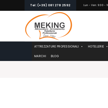
Skip
Tel: (+39) 081 278 2592
Lun - Ven: 9:00 - 1
to
content
ATTREZZATURE PROFESSIONALI
HOTELLERIE
MARCHI
BLOG