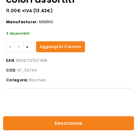
11.00
€
+IVA (
13.42
€
)
Manufacturer:
MEKING
3 disponibili
Set
Aggiungi Al Carrello
4
bicchierini
EAN:
8029722527468
citrus
COD:
87_52746
colori
assortiti
Categoria:
Bicchieri
quantità
Descrizione