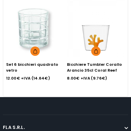
Set 6 bicchieri quadrato
Bicchiere Tumbler Corallo
B
vetro
Arancio 35cl Coral Reef
c
12.00
€
+IVA (
14.64
€
)
8.00
€
+IVA (
9.76
€
)
3
FLA S.R.L.