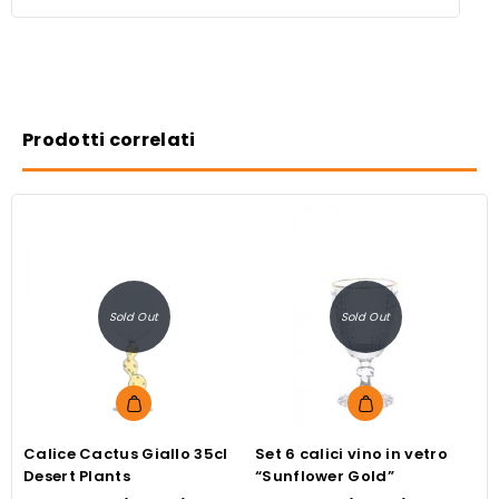
Prodotti correlati
Sold Out
Sold Out
Calice Cactus Giallo 35cl
Set 6 calici vino in vetro
S
Desert Plants
“Sunflower Gold”
c