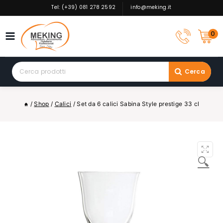
Skip
Tel: (+39) 081 278 2592
info@meking.it
to
content
0
Search
Cerca
for:
/
Shop
/
Calici
/
Set da 6 calici Sabina Style prestige 33 cl
🔍