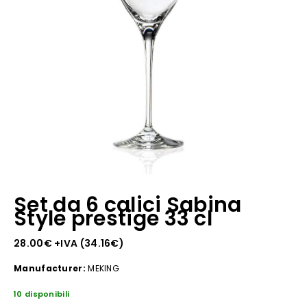
Set da 6 calici Sabina
Style prestige 33 cl
28.00
€
+IVA (
34.16
€
)
Manufacturer:
MEKING
10 disponibili