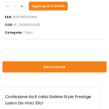
Set
Aggiungi Al Carrello
da
6
EAN:
8007815262892
calici
COD:
81_26289020006
Sabina
Style
Categoria:
Calici
prestige
33
cl
quantità
Descrizione
Confezione da 6 calici Sabina Style Prestige
Luxion Da Vinci 33cl