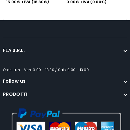
15.00
€
+IVA (
18.30
€
)
0.00
€
+IVA (
0.00
€
)
3
FLA S.R.L.
Orari: Lun - Ven: 9:00 - 18:30 / Sab: 9:00 - 13:00
Follow us
PRODOTTI