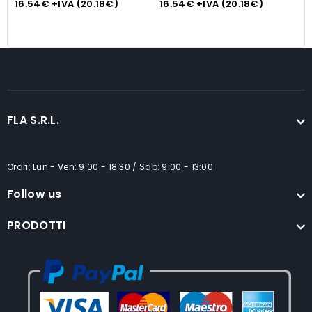
16.54
€
+IVA (
20.18
€
)
16.54
€
+IVA (
20.18
€
)
1
FLA S.R.L.
Orari: Lun - Ven: 9:00 - 18:30 / Sab: 9:00 - 13:00
Follow us
PRODOTTI