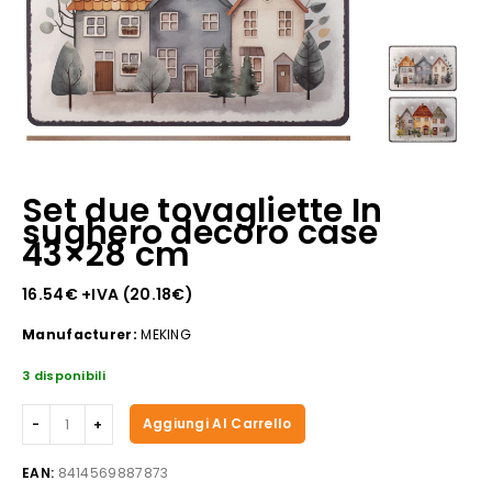
Set due tovagliette In
sughero decoro case
43×28 cm
16.54
€
+IVA (
20.18
€
)
Manufacturer:
MEKING
3 disponibili
Set
Aggiungi Al Carrello
due
tovagliette
EAN:
8414569887873
In