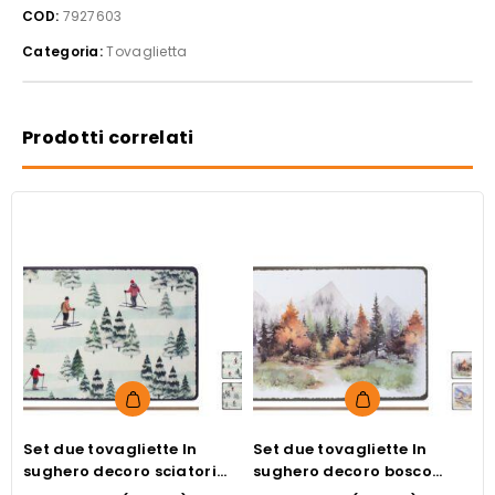
COD:
7927603
sughero
decoro
Categoria:
Tovaglietta
case
43x28
cm
Prodotti correlati
quantità
Set due tovagliette In
Set due tovagliette In
S
sughero decoro sciatori
sughero decoro bosco
I
43×28 cm
43×28 cm
4