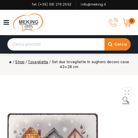
Skip
Tel: (+39) 081 278 2592
info@meking.it
to
content
0
Search
Cerca
for:
/
Shop
/
Tovaglietta
/
Set due tovagliette In sughero decoro case
43×28 cm
🔍