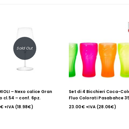
Sold Out
IOLI – Nexo calice Gran
Set di 4 Bicchieri Coca-Col
 cl.54 – conf. 6pz.
Fluo Colorati Pasabahce 35
€
+IVA (
18.98
€
)
23.00
€
+IVA (
28.06
€
)