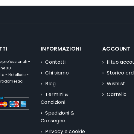
TTI
INFORMAZIONI
ACCOUNT
Contatti
Il tuo acco
e professionali -
one 3D -
Chi siamo
Storico ord
o - Hotellerie -
ttrodomestici
Blog
Wishlist
Termini &
Carrello
Condizioni
Spedizioni &
Consegne
Privacy e cookie