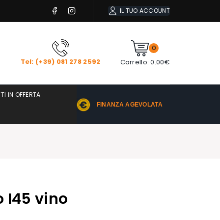
IL TUO ACCOUNT
0
Tel: (+39) 081 278 2592
Carrello:
0.00
€
TI IN OFFERTA
FINANZA AGEVOLATA
o I45 vino