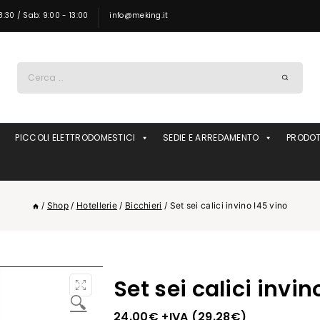
8:30 / Sab: 9:00 - 13:00
info@meking.it
Ricerca
per:
PICCOLI ELETTRODOMESTICI
SEDIE E ARREDAMENTO
PRODOT
/
Shop
/
Hotellerie
/
Bicchieri
/
Set sei calici invino I45 vino
Set sei calici invin
🔍
24.00
€
+IVA (
29.28
€
)