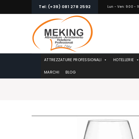
Skip
Tel: (+39) 081 278 2592
Lun - Ven: 9:00 - 1
to
content
ATTREZZATURE PROFESSIONALI
HOTELLERIE
MARCHI
BLOG