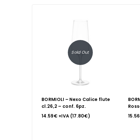
Sold Out
BORMIOLI – Nexo Calice flute
BORM
cl.26,2 – conf. 6pz.
Rosso
14.59
€
+IVA (
17.80
€
)
15.56