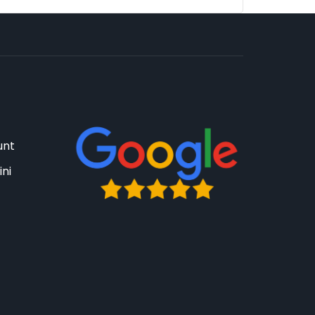
unt
ini