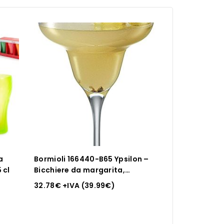
a
Bormioli 166440-B65 Ypsilon –
 cl
Bicchiere da margarita,
trasparente, 33,5 cl, set da 6
32.78
€
+IVA (
39.99
€
)