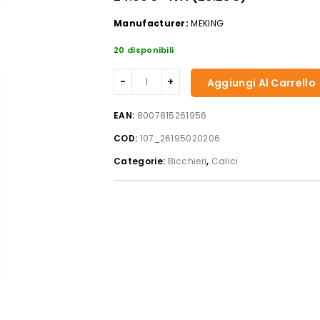
Manufacturer:
MEKING
20 disponibili
Set
Aggiungi Al Carrello
sei
calici
EAN:
8007815261956
invino
COD:
107_26195020206
I45
vino
Categorie:
Bicchieri
,
Calici
quantità