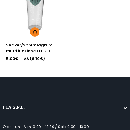
Shaker/Spremiagrumi
multifunzione 1 l LOFT
verde
5.00
€
+IVA (
6.10
€
)
FLA S.R.L.
Orari: Lun - Ven: 9:00 - 18:30 / Sab: 9:00 - 13:00