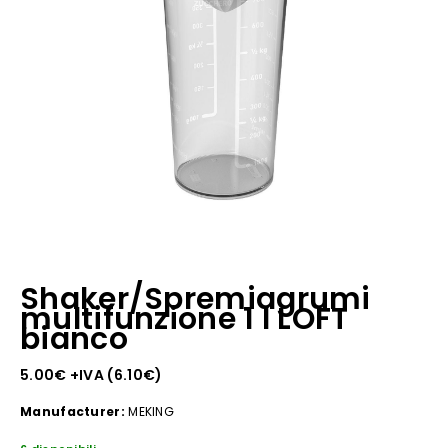
Shaker/Spremiagrumi
multifunzione 1 l LOFT
bianco
5.00
€
+IVA (
6.10
€
)
Manufacturer:
MEKING