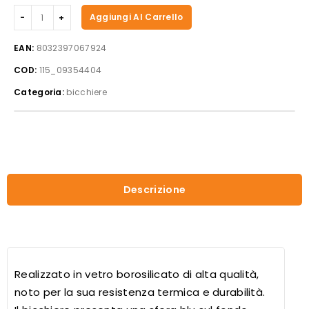
Sogni
Aggiungi Al Carrello
di
oriente
EAN:
8032397067924
vetro
COD:
115_09354404
luna
blu
Categoria:
bicchiere
quantità
Descrizione
Realizzato in vetro borosilicato di alta qualità,
noto per la sua resistenza termica e durabilità.