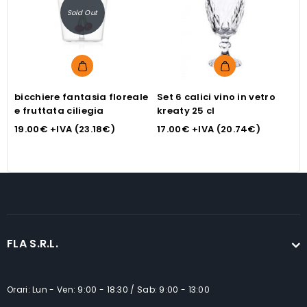
Sold Out
bicchiere fantasia floreale
Set 6 calici vino in vetro
b
e fruttata ciliegia
kreaty 25 cl
e
19.00
€
+IVA (
23.18
€
)
17.00
€
+IVA (
20.74
€
)
8
FLA S.R.L.
Orari: Lun - Ven: 9:00 - 18:30 / Sab: 9:00 - 13:00