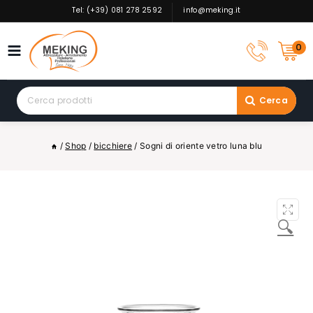
Skip
Tel: (+39) 081 278 2592
info@meking.it
to
content
0
Search
Cerca
for:
/
Shop
/
bicchiere
/
Sogni di oriente vetro luna blu
🔍