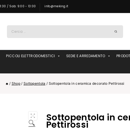
8:30 / Sab: 9:00 - 13:00
info@meking.it
Ricerca
per:
PICCOLI ELETTRODOMESTICI
SEDIE E ARREDAMENTO
PRODOT
/
Shop
/
Sottopentola
/
Sottopentola in ceramica decorato Pettirossi
Sottopentola in c
🔍
Pettirossi