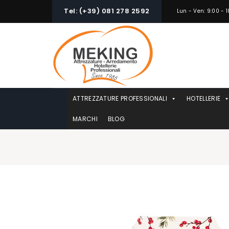
Skip
Tel: (+39) 081 278 2592
Lun - Ven: 9:00 - 1
to
content
ATTREZZATURE PROFESSIONALI
HOTELLERIE
MARCHI
BLOG