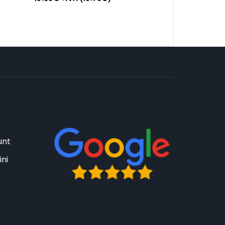
unt
ini