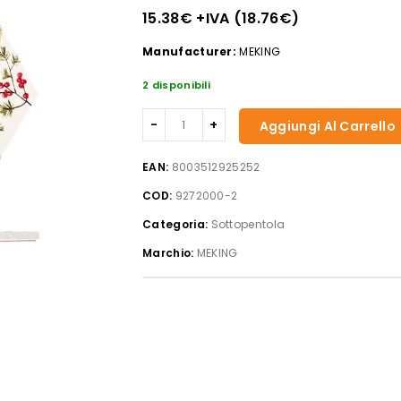
15.38
€
+IVA (
18.76
€
)
Manufacturer:
MEKING
2 disponibili
Sottopentola
Aggiungi Al Carrello
in
ceramica
EAN:
8003512925252
decorato
COD:
9272000-2
Pettirossi
quantità
Categoria:
Sottopentola
Marchio:
MEKING