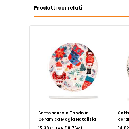
Prodotti correlati
Sottopentola Tondo in
Sott
Ceramica Magia Natalizia
cera
Mong
15.38
€
+IVA (
18.76
€
)
14.8