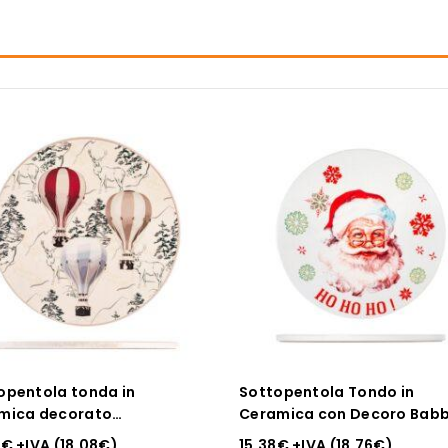
opentola tonda in
Sottopentola Tondo in
mica decorato
Ceramica con Decoro Bab
olfiera
Natale
2
€
+IVA (
18.08
€
)
15.38
€
+IVA (
18.76
€
)