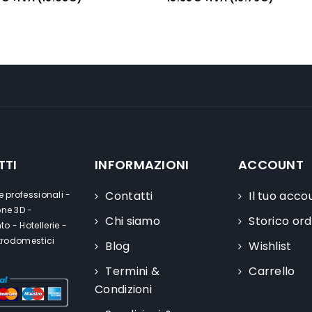
TTI
INFORMAZIONI
ACCOUNT
Contatti
Il tuo acco
e professionali -
one 3D -
Chi siamo
Storico ord
o - Hotellerie -
ttrodomestici
Blog
Wishlist
Termini &
Carrello
Condizioni