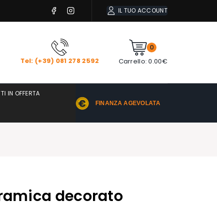
IL TUO ACCOUNT
0
Tel: (+39) 081 278 2592
Carrello:
0.00
€
TI IN OFFERTA
FINANZA AGEVOLATA
eramica decorato