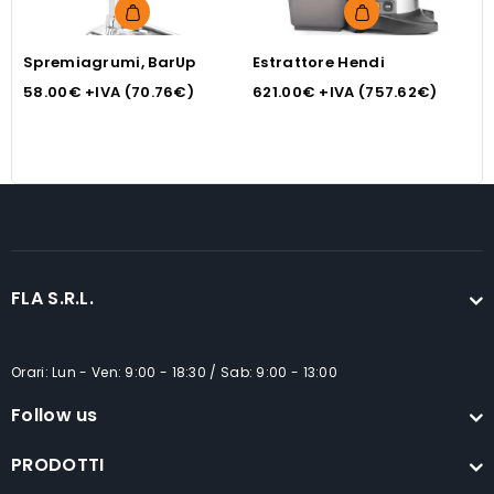
Spremiagrumi, BarUp
Estrattore Hendi
F
a
58.00
€
+IVA (
70.76
€
)
621.00
€
+IVA (
757.62
€
)
4
FLA S.R.L.
Orari: Lun - Ven: 9:00 - 18:30 / Sab: 9:00 - 13:00
Follow us
PRODOTTI