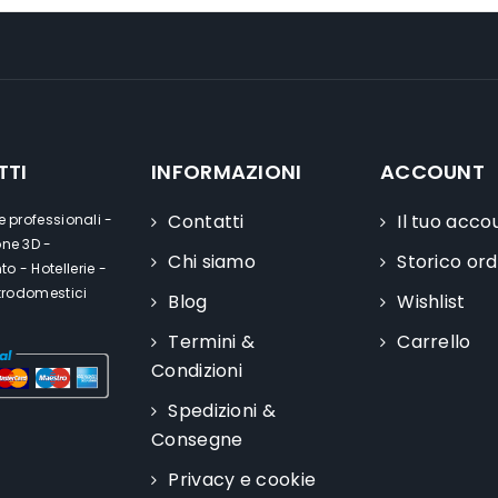
TTI
INFORMAZIONI
ACCOUNT
Contatti
Il tuo acco
e professionali -
one 3D -
Chi siamo
Storico ord
o - Hotellerie -
ttrodomestici
Blog
Wishlist
Termini &
Carrello
Condizioni
Spedizioni &
Consegne
Privacy e cookie