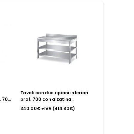
Tavoli con due ripiani inferiori
. 700
prof. 700 con alzatina
posteriore Inox Bim
340.00
€
+IVA (
414.80
€
)