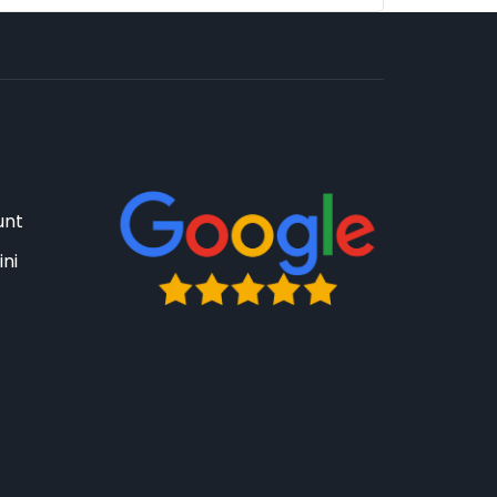
unt
ini