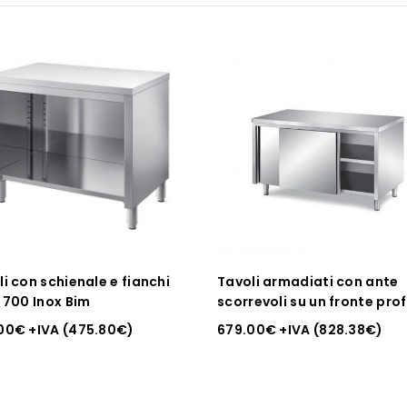
quantità
i con schienale e fianchi
Tavoli armadiati con ante
. 700 Inox Bim
scorrevoli su un fronte prof
Inox Bim
00
€
+IVA (
475.80
€
)
679.00
€
+IVA (
828.38
€
)