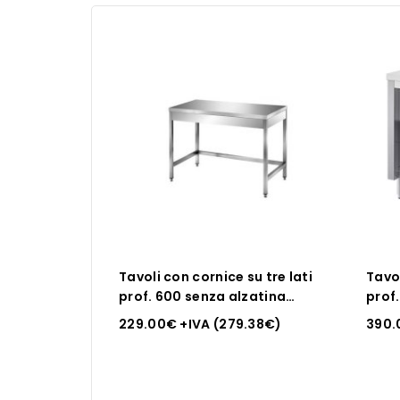
Tavoli con cornice su tre lati
Tavol
prof. 600 senza alzatina
prof
posteriore Inox Bim
229.00
€
+IVA (
279.38
€
)
390.