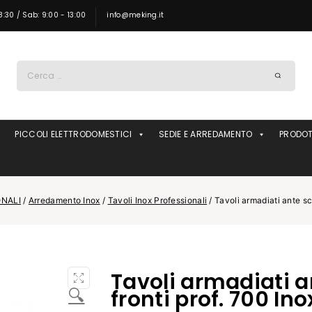
8:30 / Sab: 9:00 - 13:00
info@meking.it
Ricerca
per:
PICCOLI ELETTRODOMESTICI
SEDIE E ARREDAMENTO
PRODOT
NALI
/
Arredamento Inox
/
Tavoli Inox Professionali
/
Tavoli armadiati ante sc
Tavoli armadiati a
🔍
fronti prof. 700 In