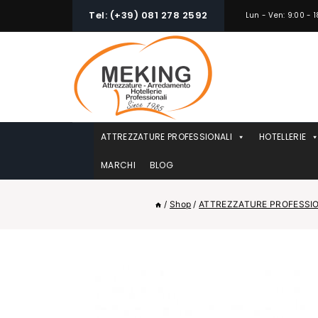
Skip
Tel: (+39) 081 278 2592
Lun - Ven: 9:00 - 1
to
content
ATTREZZATURE PROFESSIONALI
HOTELLERIE
MARCHI
BLOG
/
Shop
/
ATTREZZATURE PROFESSIO