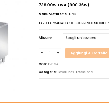
738.00
€
+IVA (
900.36
€
)
Manufacturer:
MEKING
TAVOLI ARMADIATI ANTE SCORREVOLI SU DUE FR
Misure
Tavoli
Aggiungi Al Carrello
armadiati
ante
COD:
TVD.SA
scorrevoli
Categoria:
Tavoli Inox Professionali
su
due
fronti
prof.
700
Inox
Bim