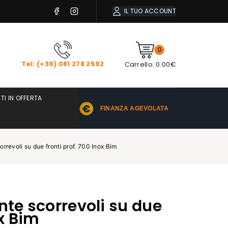
IL TUO ACCOUNT
0
Tel: (+39) 081 278 2592
Carrello:
0.00
€
TI IN OFFERTA
FINANZA AGEVOLATA
orrevoli su due fronti prof. 700 Inox Bim
nte scorrevoli su due
ox Bim