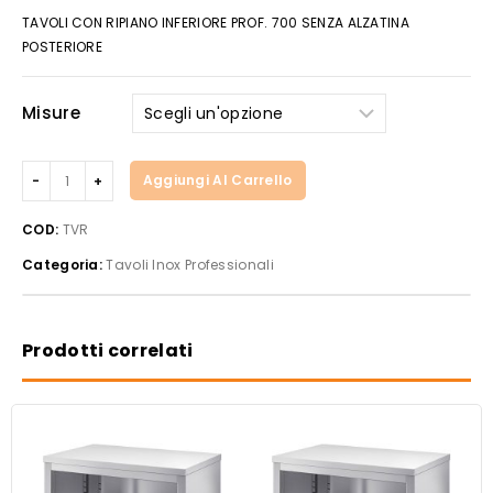
TAVOLI CON RIPIANO INFERIORE PROF. 700 SENZA ALZATINA
POSTERIORE
Misure
Tavoli
Aggiungi Al Carrello
con
ripiano
COD:
TVR
inferiore
Categoria:
Tavoli Inox Professionali
prof.
700
con/senza
alzatina
Prodotti correlati
posteriore
Inox
Bim
quantità