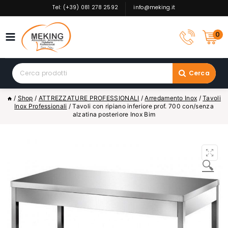
Skip
Tel: (+39) 081 278 2592
info@meking.it
to
content
0
Search
Cerca
for:
/
Shop
/
ATTREZZATURE PROFESSIONALI
/
Arredamento Inox
/
Tavoli
Inox Professionali
/
Tavoli con ripiano inferiore prof. 700 con/senza
alzatina posteriore Inox Bim
🔍