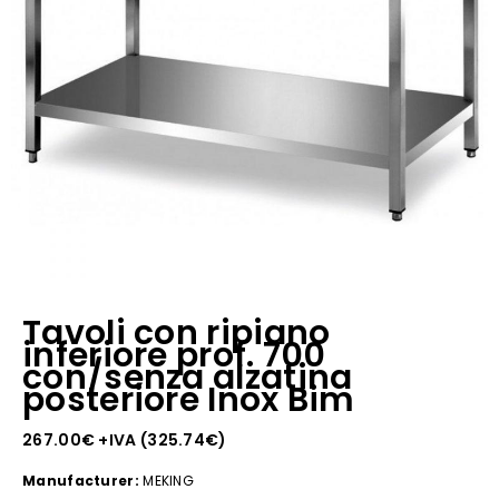
Tavoli con ripiano
inferiore prof. 700
con/senza alzatina
posteriore Inox Bim
267.00
€
+IVA (
325.74
€
)
Manufacturer:
MEKING