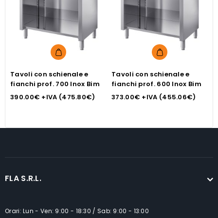
Questo
Questo
prodotto
prodotto
Tavoli con schienale e
ha
Tavoli con schienale e
ha
T
fianchi prof. 700 Inox Bim
fianchi prof. 600 Inox Bim
i
più
più
a
390.00
€
+IVA (
475.80
€
)
373.00
€
+IVA (
455.06
€
)
3
varianti.
varianti.
B
Le
Le
opzioni
opzioni
possono
possono
essere
essere
scelte
scelte
nella
nella
FLA S.R.L.
pagina
pagina
del
del
Orari: Lun - Ven: 9:00 - 18:30 / Sab: 9:00 - 13:00
prodotto
prodotto