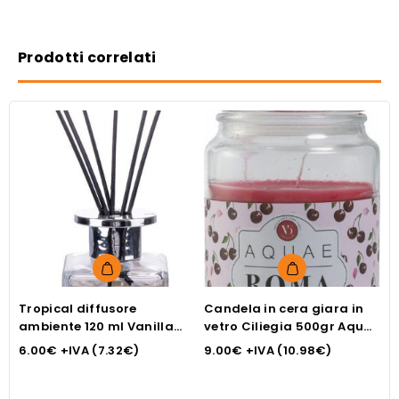
Prodotti correlati
Tropical diffusore
Candela in cera giara in
I
ambiente 120 ml Vanilla
vetro Ciliegia 500gr Aquae
p
Tropical, vetro, 6 stick
Roma
A
6.00
€
+IVA (
7.32
€
)
9.00
€
+IVA (
10.98
€
)
4
fibra inclusi
P