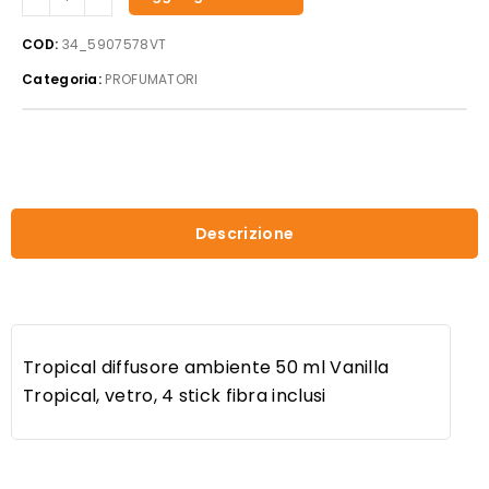
diffusore
ambiente
COD:
34_5907578VT
50
Categoria:
PROFUMATORI
ml
Vanilla
Tropical,
vetro,
4
stick
fibra
Descrizione
inclusi
quantità
Tropical diffusore ambiente 50 ml Vanilla
Tropical, vetro, 4 stick fibra inclusi