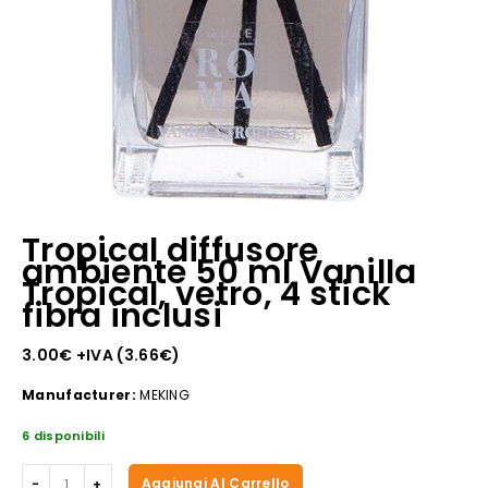
Tropical diffusore
ambiente 50 ml Vanilla
Tropical, vetro, 4 stick
fibra inclusi
3.00
€
+IVA (
3.66
€
)
Manufacturer:
MEKING
6 disponibili
Tropical
Aggiungi Al Carrello