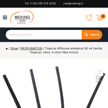
Skip
Tel: (+39) 081 278 2592
info@meking.it
to
content
0
Search
Cerca
for:
/
Shop
/
PROFUMATORI
/
Tropical diffusore ambiente 50 ml Vanilla
Tropical, vetro, 4 stick fibra inclusi
🔍